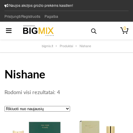
Naujos akcijos grožio prekėms kasdien!
Prisijungti/Registruotis
Pagalba
0
bigmix.lt
Produktai
Nishane
Nishane
Rūšiuojama pagal naujausią
Rodomi visi rezultatai: 4