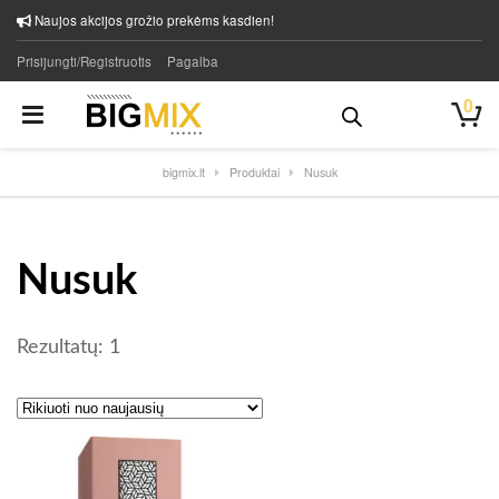
Naujos akcijos grožio prekėms kasdien!
Prisijungti/Registruotis
Pagalba
0
bigmix.lt
Produktai
Nusuk
Nusuk
Rezultatų: 1