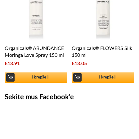
Organicals® ABUNDANCE
Organicals® FLOWERS Silk
Moringa Love Spray 150 ml
150 ml
€
13.91
€
13.05
Į krepšelį
Į krepšelį
Sekite mus Facebook’e