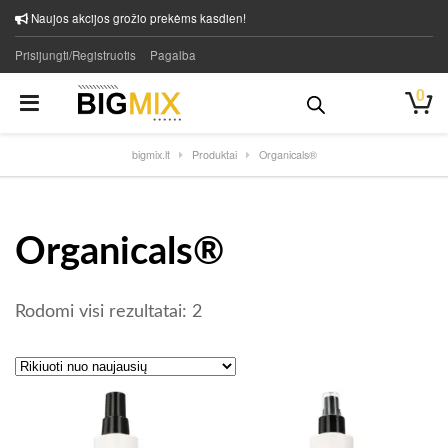
Naujos akcijos grožio prekėms kasdien!
Prisijungti/Registruotis
Pagalba
0
bigmix.lt
Produktai
Organicals®
Organicals®
Rūšiuojama pagal naujausią
Rodomi visi rezultatai: 2