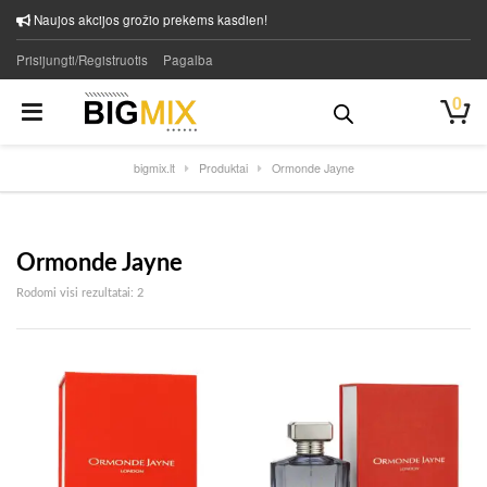
Naujos akcijos grožio prekėms kasdien!
Prisijungti/Registruotis
Pagalba
0
bigmix.lt
Produktai
Ormonde Jayne
Ormonde Jayne
Rūšiuojama pagal naujausią
Rodomi visi rezultatai: 2