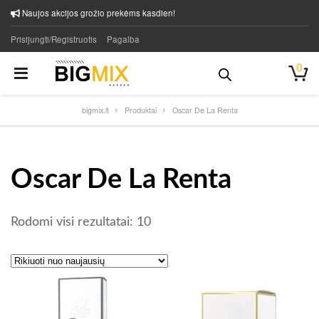
Naujos akcijos grožio prekėms kasdien!
Prisijungti/Registruotis
Pagalba
0
bigmix.lt
Produktai
Oscar De La Renta
Oscar De La Renta
Rūšiuojama pagal naujausią
Rodomi visi rezultatai: 10