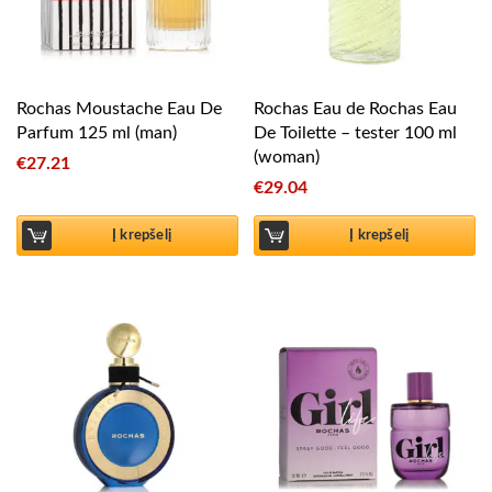
Rochas Moustache Eau De
Rochas Eau de Rochas Eau
Parfum 125 ml (man)
De Toilette – tester 100 ml
(woman)
€
27.21
€
29.04
Į krepšelį
Į krepšelį