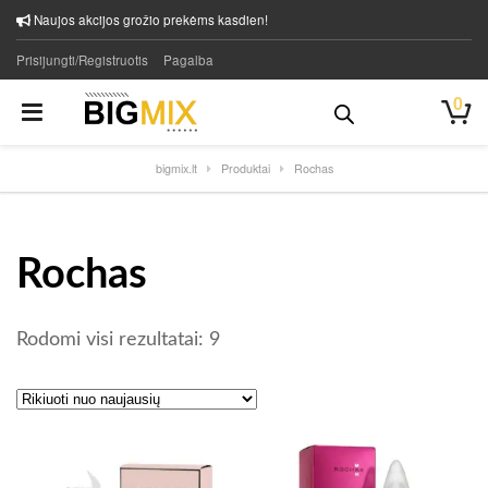
Naujos akcijos grožio prekėms kasdien!
Prisijungti/Registruotis
Pagalba
0
bigmix.lt
Produktai
Rochas
Rochas
Rūšiuojama pagal naujausią
Rodomi visi rezultatai: 9