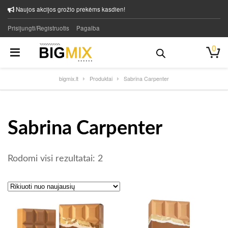
Naujos akcijos grožio prekėms kasdien!
Prisijungti/Registruotis
Pagalba
0
bigmix.lt
Produktai
Sabrina Carpenter
Sabrina Carpenter
Rūšiuojama pagal naujausią
Rodomi visi rezultatai: 2