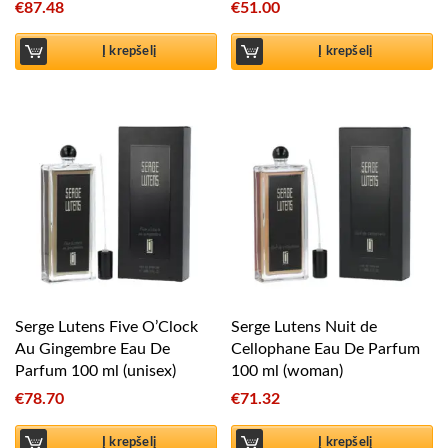
€
87.48
€
51.00
Į krepšelį
Į krepšelį
Serge Lutens Five O’Clock
Serge Lutens Nuit de
Au Gingembre Eau De
Cellophane Eau De Parfum
Parfum 100 ml (unisex)
100 ml (woman)
€
78.70
€
71.32
Į krepšelį
Į krepšelį