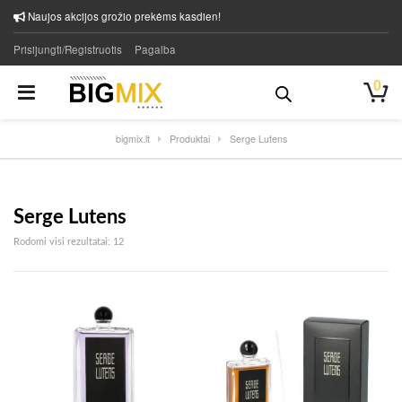
Naujos akcijos grožio prekėms kasdien!
Prisijungti/Registruotis
Pagalba
0
bigmix.lt
Produktai
Serge Lutens
Serge Lutens
Rūšiuojama pagal naujausią
Rodomi visi rezultatai: 12