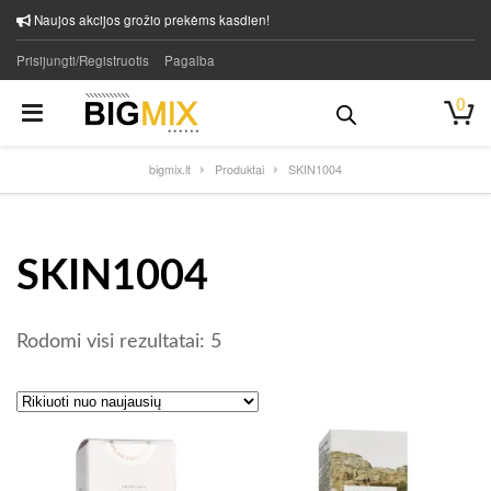
Naujos akcijos grožio prekėms kasdien!
Prisijungti/Registruotis
Pagalba
0
bigmix.lt
Produktai
SKIN1004
SKIN1004
Rūšiuojama pagal naujausią
Rodomi visi rezultatai: 5