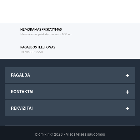
NEMOKAMAS PRISTATYMAS
Nemokamas pristatymas nuo 100 eu.
PAGALBOS TELEFONAS
+37068355550
PAGALBA
KONTAKTAI
REKVIZITAI
bigmix.lt © 2023 - Visos teisės saugomos