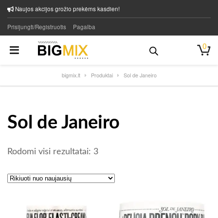
Naujos akcijos grožio prekėms kasdien!
Prisijungti/Registruotis
Pagalba
0
bigmix.lt
Produktai
Sol de Janeiro
Sol de Janeiro
Rūšiuojama pagal naujausią
Rodomi visi rezultatai: 3