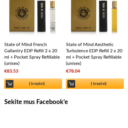
State of Mind French
State of Mind Aesthetic
Gallantry EDP Refill 2 x 20
Turbulence EDP Refill 2 x 20
ml + Pocket Spray Refillable
ml + Pocket Spray Refillable
(unisex)
(unisex)
€
83.53
€
78.04
Į krepšelį
Į krepšelį
Sekite mus Facebook’e