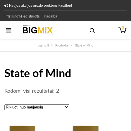
Naujos akcijos grožio prekėms kasdien!
Prisijungti/Registruotis
Pagalba
0
bigmix.lt
Produktai
State of Mind
State of Mind
Rūšiuojama pagal naujausią
Rodomi visi rezultatai: 2