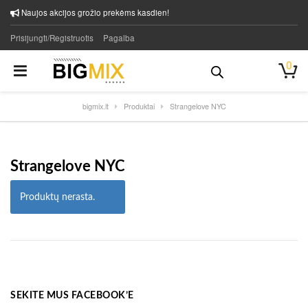
Naujos akcijos grožio prekėms kasdien!
Prisijungti/Registruotis
Pagalba
0
bigmix.lt
Produktai
Strangelove NYC
Strangelove NYC
Produktų nerasta.
SEKITE MUS FACEBOOK’E