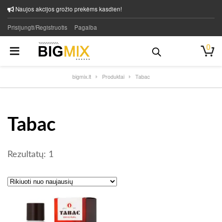
Naujos akcijos grožio prekėms kasdien!
Prisijungti/Registruotis
Pagalba
0
bigmix.lt
Produktai
Tabac
Tabac
Rezultatų: 1