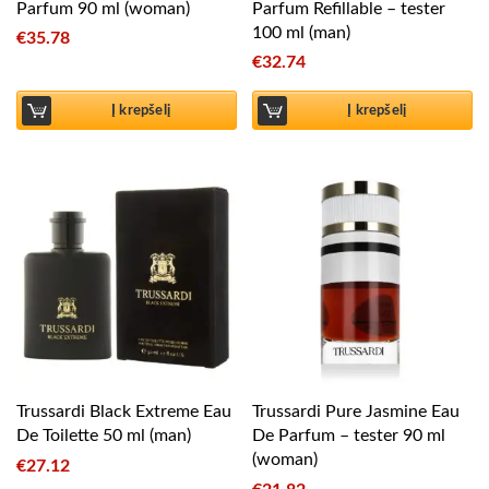
Parfum 90 ml (woman)
Parfum Refillable – tester
100 ml (man)
€
35.78
€
32.74
Į krepšelį
Į krepšelį
Trussardi Black Extreme Eau
Trussardi Pure Jasmine Eau
De Toilette 50 ml (man)
De Parfum – tester 90 ml
(woman)
€
27.12