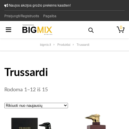
Naujos akcijos grožio prekėms kasdien!
Prisijungti/Registruotis
Pagalba
0
bigmix.lt
Produktai
Trussardi
Trussardi
Rūšiuojama pagal naujausią
Rodoma 1–12 iš 15