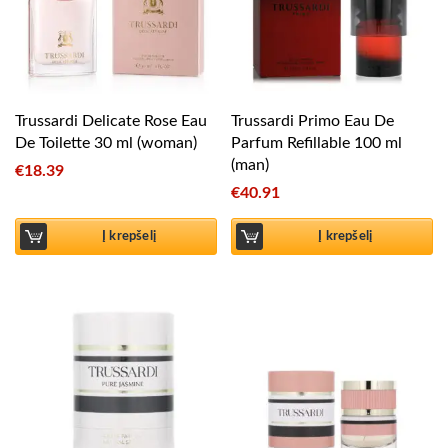
Trussardi Delicate Rose Eau
Trussardi Primo Eau De
De Toilette 30 ml (woman)
Parfum Refillable 100 ml
(man)
€
18.39
€
40.91
Į krepšelį
Į krepšelį