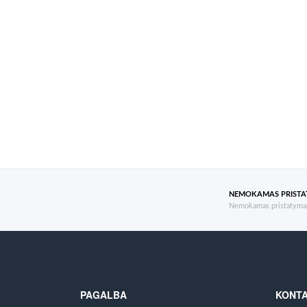
NEMOKAMAS PRIST
Nemokamas pristatymas
PAGALBA
KONTA