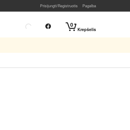
Prisijungti/Registruotis
Pagalba
0
Krepšelis