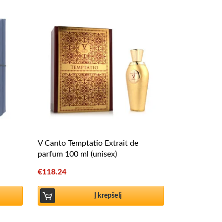
V Canto Temptatio Extrait de
parfum 100 ml (unisex)
€
118.24
Į krepšelį