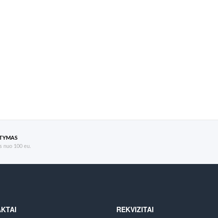
ATYMAS
 nuo 100 eu.
KTAI
REKVIZITAI