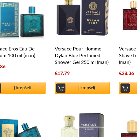
ace Eros Eau De
Versace Pour Homme
Versace 
um 100 ml (man)
Dylan Blue Perfumed
Shave L
Shower Gel 250 ml (man)
(man)
.86
€
17.79
€
28.36
Į krepšelį
Į krepšelį