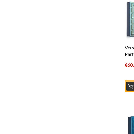
Vers
Parf
€
60