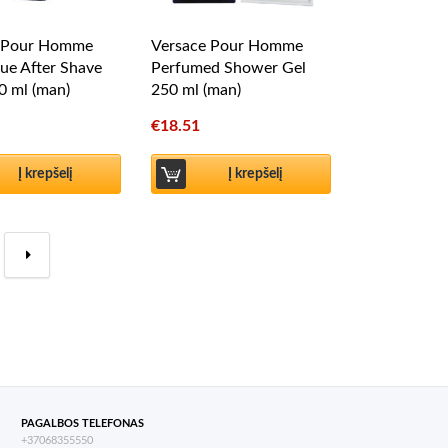
e Pour Homme
Versace Pour Homme
ue After Shave
Perfumed Shower Gel
0 ml (man)
250 ml (man)
€
18.51
Į krepšelį
Į krepšelį
→
PAGALBOS TELEFONAS
+37068355550