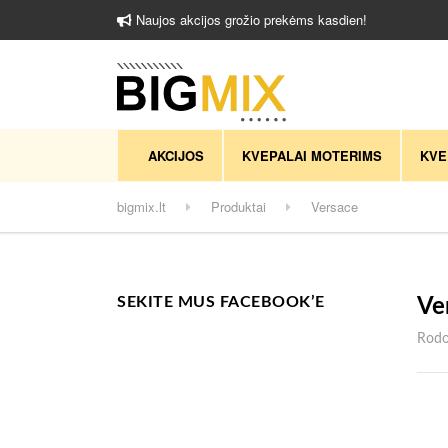
Naujos akcijos grožio prekėms kasdien!
AKCIJOS
KVEPALAI MOTERIMS
KVE
bigmix.lt
Produktai
Versace
SEKITE MUS FACEBOOK’E
Ve
Rodo