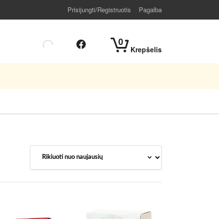
Prisijungti/Registruotis
Pagalba
0
Krepšelis