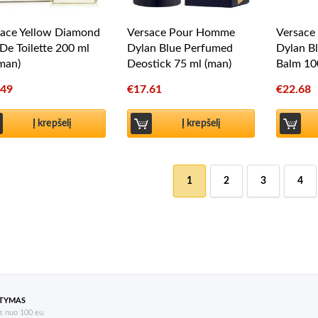
sace Yellow Diamond
Versace Pour Homme
Versac
De Toilette 200 ml
Dylan Blue Perfumed
Dylan Bl
man)
Deostick 75 ml (man)
Balm 10
.49
€
17.61
€
22.68
Į krepšelį
Į krepšelį
1
2
3
4
ATYMAS
 nuo 100 eu.