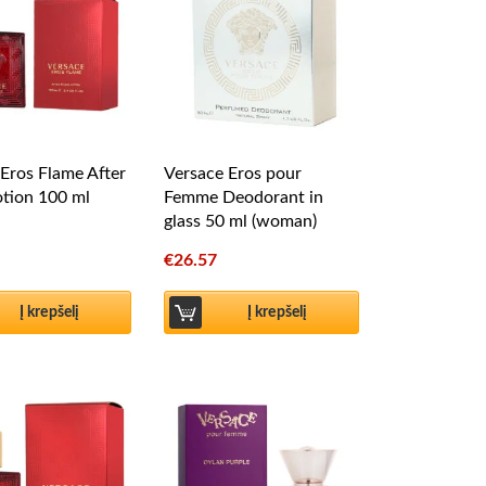
Eros Flame After
Versace Eros pour
otion 100 ml
Femme Deodorant in
glass 50 ml (woman)
€
26.57
Į krepšelį
Į krepšelį