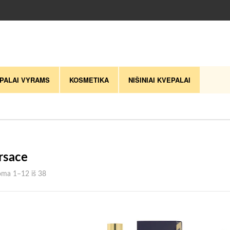
PALAI VYRAMS
KOSMETIKA
NIŠINIAI KVEPALAI
rsace
Rūšiuojama pagal naujausią
ma 1–12 iš 38