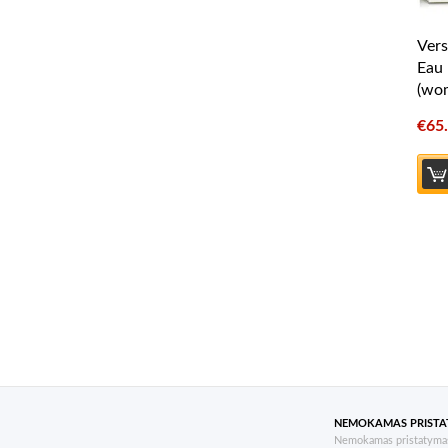
Ver
Eau 
(wo
€
65
NEMOKAMAS PRIST
Nemokamas pristatymas