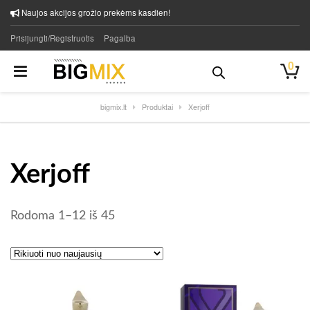
Naujos akcijos grožio prekėms kasdien!
Prisijungti/Registruotis
Pagalba
0
bigmix.lt
Produktai
Xerjoff
Xerjoff
Rūšiuojama pagal naujausią
Rodoma 1–12 iš 45