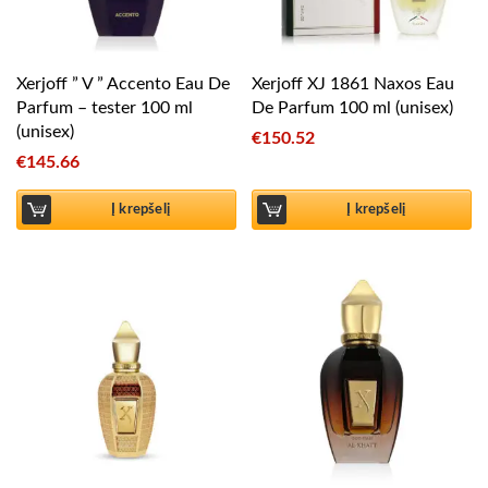
Xerjoff ” V ” Accento Eau De
Xerjoff XJ 1861 Naxos Eau
Parfum – tester 100 ml
De Parfum 100 ml (unisex)
(unisex)
€
150.52
€
145.66
Į krepšelį
Į krepšelį