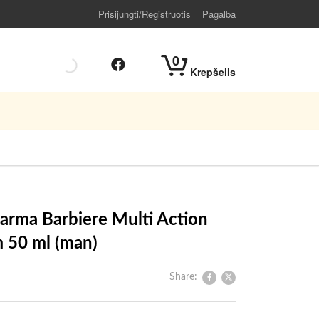
Prisijungti/Registruotis
Pagalba
0
Krepšelis
arma Barbiere Multi Action
 50 ml (man)
Share: