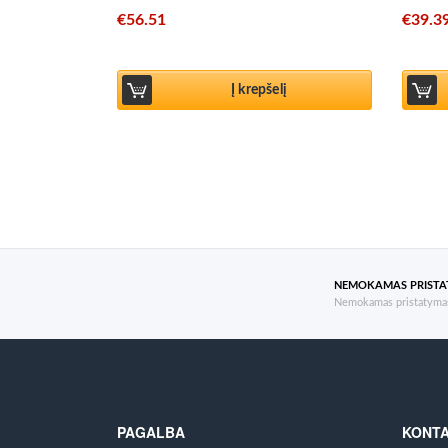
€
56.51
€
39.3
Į krepšelį
NEMOKAMAS PRIST
Nemokamas pristatymas
PAGALBA
KONTA