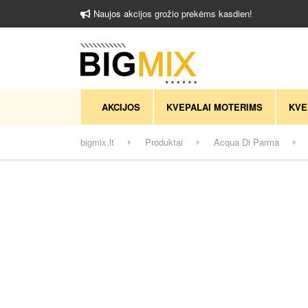
Naujos akcijos grožio prekėms kasdien!
AKCIJOS
KVEPALAI MOTERIMS
KVE
bigmix.lt
Produktai
Acqua Di Parma