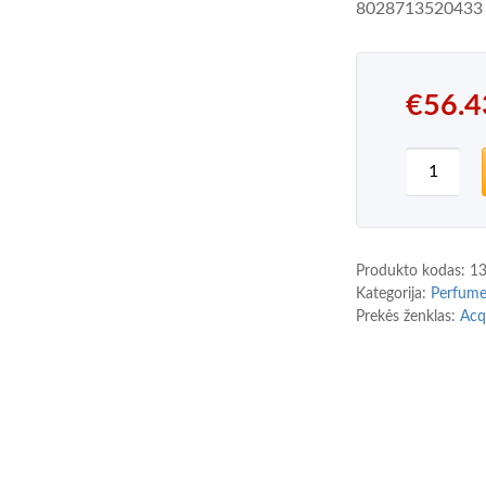
8028713520433
€
56.4
produkto
Produkto kodas:
1
Kategorija:
Perfum
Prekės ženklas:
Acq