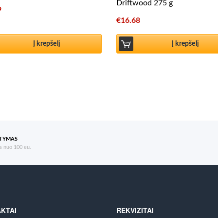
Driftwood 275 g
9
€
16.68
Į krepšelį
Į krepšelį
ATYMAS
 nuo 100 eu.
KTAI
REKVIZITAI