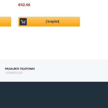
€
42.46
Į krepšelį
PAGALBOS TELEFONAS
+37068355550