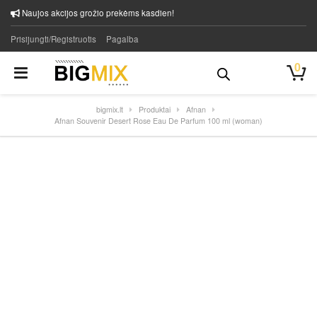
Naujos akcijos grožio prekėms kasdien!
Prisijungti/Registruotis
Pagalba
0
bigmix.lt
Produktai
Afnan
Afnan Souvenir Desert Rose Eau De Parfum 100 ml (woman)