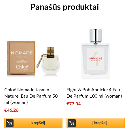
Panašūs produktai
Chloé Nomade Jasmin
Eight & Bob Annicke 4 Eau
Naturel Eau De Parfum 50
De Parfum 100 ml (woman)
ml (woman)
€
77.34
€
46.26
Į krepšelį
Į krepšelį