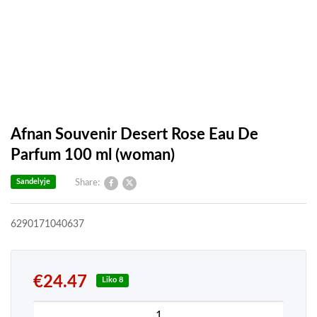
Afnan Souvenir Desert Rose Eau De
Parfum 100 ml (woman)
Sandelyje
Share:
6290171040637
€
24.47
Liko 8
produkto kiekis: Afnan Souvenir Desert Rose Eau