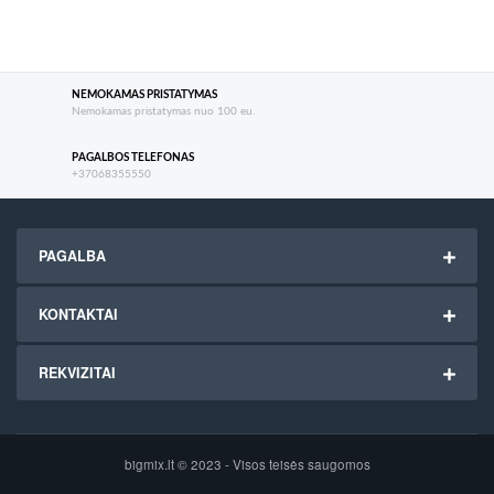
NEMOKAMAS PRISTATYMAS
Nemokamas pristatymas nuo 100 eu.
PAGALBOS TELEFONAS
+37068355550
PAGALBA
KONTAKTAI
REKVIZITAI
bigmix.lt © 2023 - Visos teisės saugomos