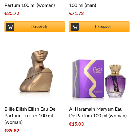
Parfum 100 ml (woman)
100 ml (man)
€
25.72
€
71.72
Į krepšelį
Į krepšelį
Billie Eilish Eilish Eau De
Al Haramain Maryam Eau
Parfum – tester 100 ml
De Parfum 100 ml (woman)
(woman)
€
15.03
€
39.82