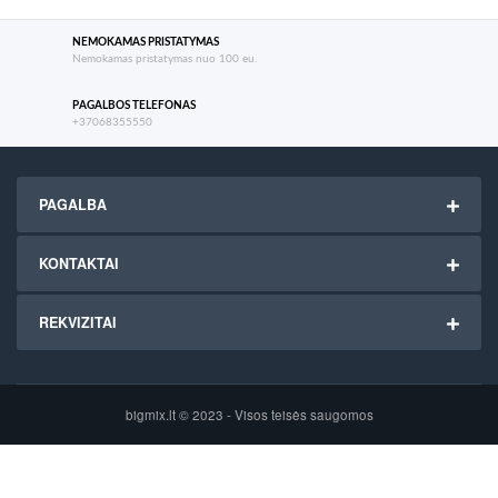
NEMOKAMAS PRISTATYMAS
Nemokamas pristatymas nuo 100 eu.
PAGALBOS TELEFONAS
+37068355550
PAGALBA
KONTAKTAI
REKVIZITAI
bigmix.lt © 2023 - Visos teisės saugomos