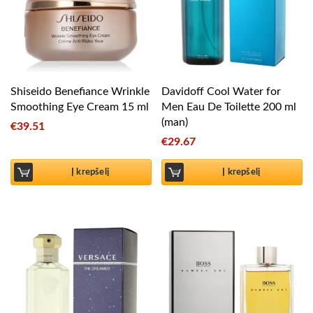
Shiseido Benefiance Wrinkle
Davidoff Cool Water for
Smoothing Eye Cream 15 ml
Men Eau De Toilette 200 ml
(man)
€
39.51
€
29.67
Į krepšelį
Į krepšelį