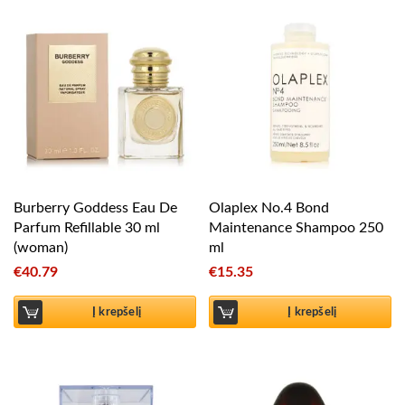
Burberry Goddess Eau De
Olaplex No.4 Bond
Parfum Refillable 30 ml
Maintenance Shampoo 250
(woman)
ml
€
40.79
€
15.35
Į krepšelį
Į krepšelį