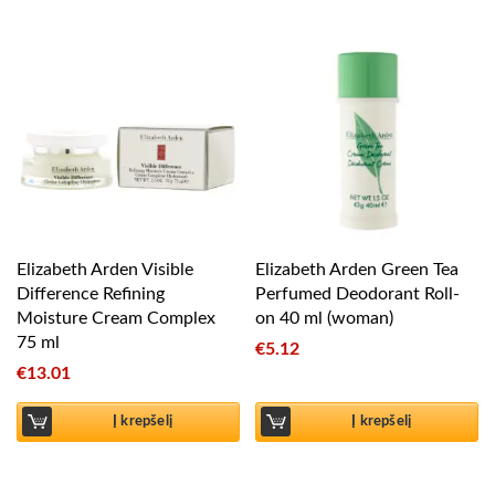
Elizabeth Arden Visible
Elizabeth Arden Green Tea
Difference Refining
Perfumed Deodorant Roll-
Moisture Cream Complex
on 40 ml (woman)
75 ml
€
5.12
€
13.01
Į krepšelį
Į krepšelį