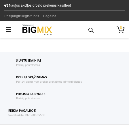
Naujos akcijos grožio prekėms kasdien!
Prisijungti/Registruotis
Pagalba
0
SIUNTŲ ĮKAINIAI
Prekių pristatymas
PREKIŲ GRĄŽINIMAS
Per 14 dienų nuo prekių pristatymo pirkėjui dienos
PIRKIMO TAISYKLES
Prekių pristatymas
REIKIA PAGALBOS?
Skambinkite +37068355550