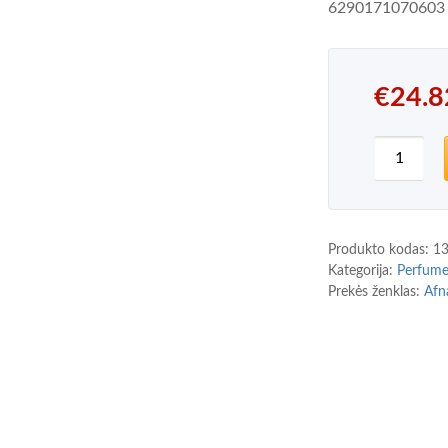
6290171070603
€
24.8
produkt
Produkto kodas:
1
Kategorija:
Perfum
Prekės ženklas:
Afn