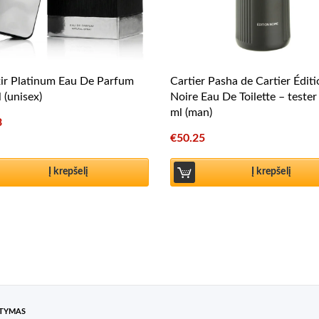
xir Platinum Eau De Parfum
Cartier Pasha de Cartier Édit
 (unisex)
Noire Eau De Toilette – teste
ml (man)
3
€
50.25
Į krepšelį
Į krepšelį
ATYMAS