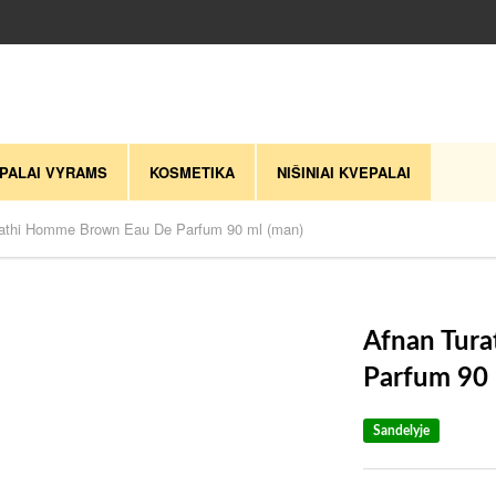
PALAI VYRAMS
KOSMETIKA
NIŠINIAI KVEPALAI
rathi Homme Brown Eau De Parfum 90 ml (man)
Afnan Tur
Parfum 90 
Sandelyje