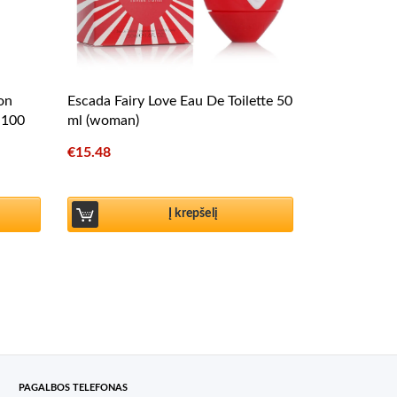
ion
Escada Fairy Love Eau De Toilette 50
r 100
ml (woman)
€
15.48
Į krepšelį
PAGALBOS TELEFONAS