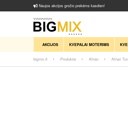
Naujos akcijos grožio prekėms kasdien!
AKCIJOS
KVEPALAI MOTERIMS
KVE
bigmix.lt
Produktai
Afnan
Afnan Tu