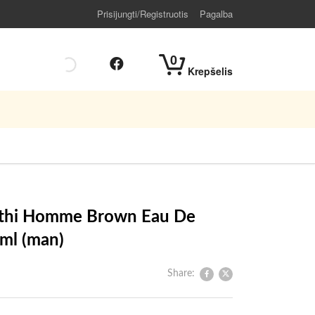
Prisijungti/Registruotis
Pagalba
0
Krepšelis
athi Homme Brown Eau De
ml (man)
Share: