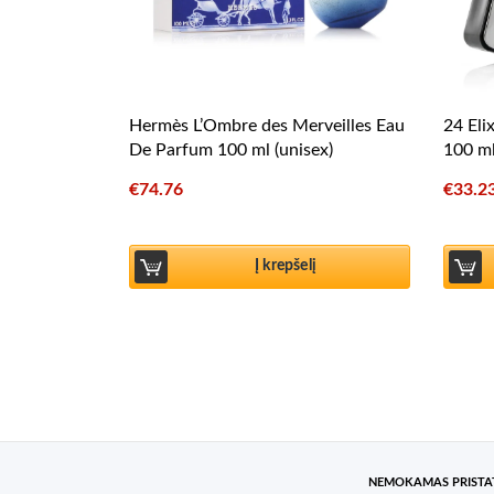
Hermès L’Ombre des Merveilles Eau
24 Eli
De Parfum 100 ml (unisex)
100 ml
€
74.76
€
33.2
Į krepšelį
NEMOKAMAS PRIST