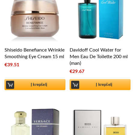
Shiseido Benefiance Wrinkle
Davidoff Cool Water for
Smoothing Eye Cream 15 ml
Men Eau De Toilette 200 ml
(man)
€
39.51
€
29.67
Į krepšelį
Į krepšelį