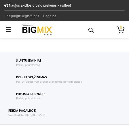
Naujos akcijos grožio prekėms kasdien!
Prisijungti/Registruotis
Pagalba
0
SIUNTŲ ĮKAINIAI
Prekių pristatymas
PREKIŲ GRĄŽINIMAS
Per 14 dienų nuo prekių pristatymo pirkėjui dienos
PIRKIMO TAISYKLES
Prekių pristatymas
REIKIA PAGALBOS?
Skambinkite +37068355550