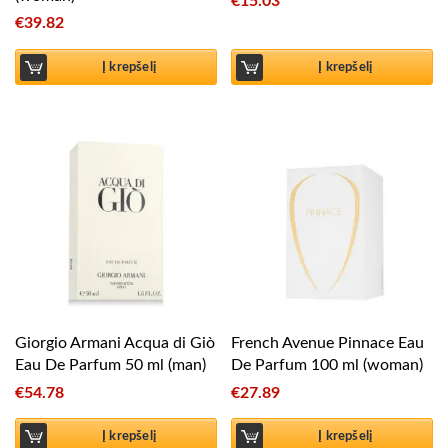
€
15.03
€
39.82
Į krepšelį
Į krepšelį
Giorgio Armani Acqua di Giò
French Avenue Pinnace Eau
Eau De Parfum 50 ml (man)
De Parfum 100 ml (woman)
€
54.78
€
27.89
Į krepšelį
Į krepšelį