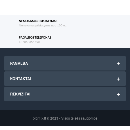
NEMOKAMAS PRISTATYMAS
Nemokamas pristatymas nuo 100 eu.
PAGALBOS TELEFONAS
+37068355550
PAGALBA
KONTAKTAI
REKVIZITAI
bigmix.lt © 2023 - Visos teisės saugomos