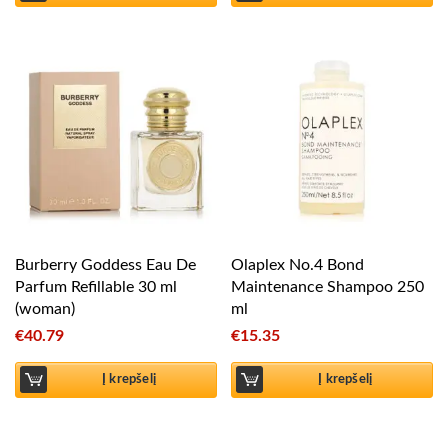
Burberry Goddess Eau De
Olaplex No.4 Bond
Parfum Refillable 30 ml
Maintenance Shampoo 250
(woman)
ml
€
40.79
€
15.35
Į krepšelį
Į krepšelį