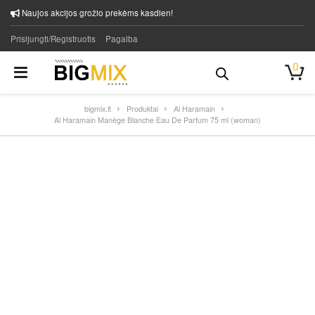
Naujos akcijos grožio prekėms kasdien!
Prisijungti/Registruotis
Pagalba
0
bigmix.lt
Produktai
Al Haramain
Al Haramain Manège Blanche Eau De Parfum 75 ml (woman)