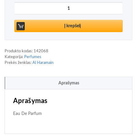
produkto kiekis: Al Haramain Manège Blanche Ea
Į krepšelį
Produkto kodas:
142068
Kategorija:
Perfumes
Prekės ženklas:
Al Haramain
Aprašymas
Aprašymas
Eau De Parfum