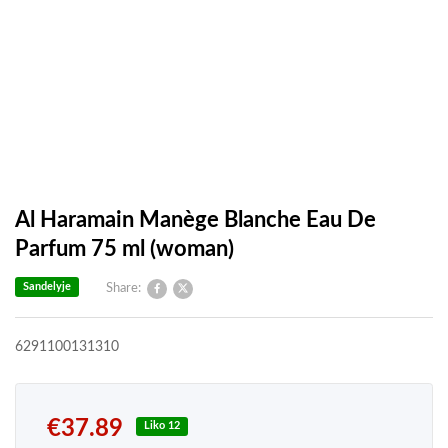
Al Haramain Manège Blanche Eau De
Parfum 75 ml (woman)
Sandelyje
Share:
6291100131310
€
37.89
Liko 12