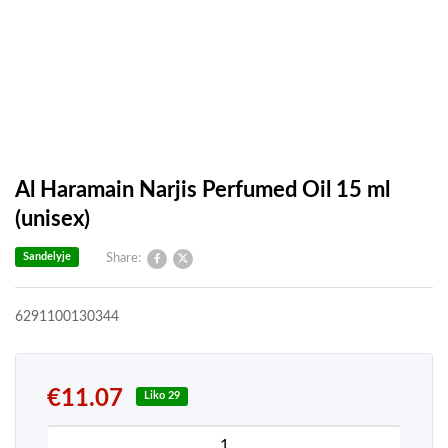
Al Haramain Narjis Perfumed Oil 15 ml
(unisex)
Sandelyje
Share:
6291100130344
€
11.07
Liko 29
produkto kiekis: Al Haramain Narjis Perfumed Oil 1