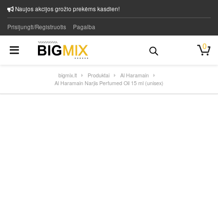
Naujos akcijos grožio prekėms kasdien!
Prisijungti/Registruotis
Pagalba
0
bigmix.lt
Produktai
Al Haramain
Al Haramain Narjis Perfumed Oil 15 ml (unisex)