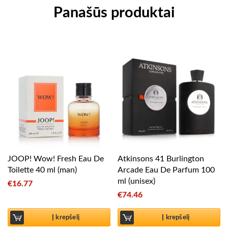
Panašūs produktai
JOOP! Wow! Fresh Eau De
Atkinsons 41 Burlington
Toilette 40 ml (man)
Arcade Eau De Parfum 100
ml (unisex)
€
16.77
€
74.46
Į krepšelį
Į krepšelį