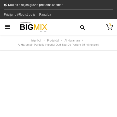
Naujos akcijos grožio prekėms kasdien!
Prisijungti/Registruotis
Pagalba
0
bigmix.lt
Produktai
Al Haramain
Al Haramain Portfolio Imperial Oud Eau De Parfum 75 ml (unisex)