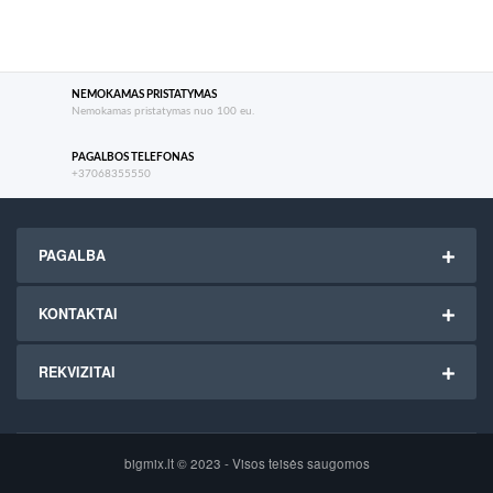
NEMOKAMAS PRISTATYMAS
Nemokamas pristatymas nuo 100 eu.
PAGALBOS TELEFONAS
+37068355550
PAGALBA
KONTAKTAI
REKVIZITAI
bigmix.lt © 2023 - Visos teisės saugomos