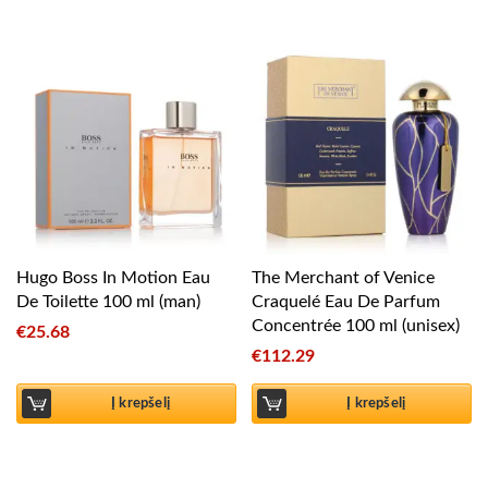
Hugo Boss In Motion Eau
The Merchant of Venice
De Toilette 100 ml (man)
Craquelé Eau De Parfum
Concentrée 100 ml (unisex)
€
25.68
€
112.29
Į krepšelį
Į krepšelį