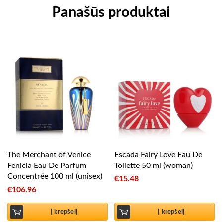
Panašūs produktai
The Merchant of Venice
Escada Fairy Love Eau De
Fenicia Eau De Parfum
Toilette 50 ml (woman)
Concentrée 100 ml (unisex)
€
15.48
€
106.96
Į krepšelį
Į krepšelį