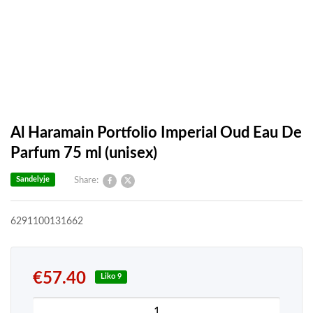
Al Haramain Portfolio Imperial Oud Eau De
Parfum 75 ml (unisex)
Sandelyje
Share:
6291100131662
€
57.40
Liko 9
produkto kiekis: Al Haramain Portfolio Imperial O