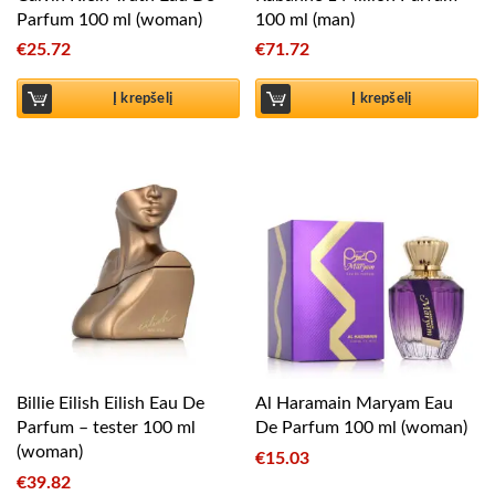
Parfum 100 ml (woman)
100 ml (man)
€
25.72
€
71.72
Į krepšelį
Į krepšelį
Billie Eilish Eilish Eau De
Al Haramain Maryam Eau
Parfum – tester 100 ml
De Parfum 100 ml (woman)
(woman)
€
15.03
€
39.82