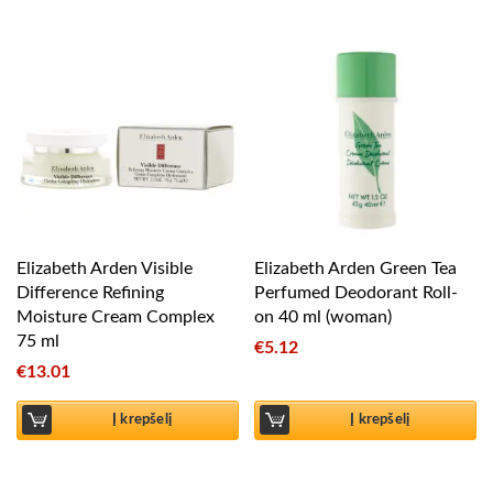
Elizabeth Arden Visible
Elizabeth Arden Green Tea
Difference Refining
Perfumed Deodorant Roll-
Moisture Cream Complex
on 40 ml (woman)
75 ml
€
5.12
€
13.01
Į krepšelį
Į krepšelį