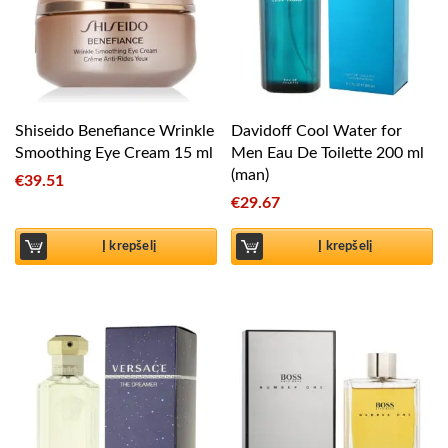
Shiseido Benefiance Wrinkle
Davidoff Cool Water for
Smoothing Eye Cream 15 ml
Men Eau De Toilette 200 ml
(man)
€
39.51
€
29.67
Į krepšelį
Į krepšelį