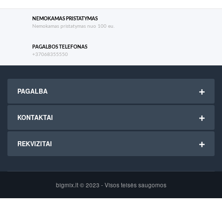
NEMOKAMAS PRISTATYMAS
Nemokamas pristatymas nuo 100 eu.
PAGALBOS TELEFONAS
+37068355550
PAGALBA
KONTAKTAI
REKVIZITAI
bigmix.lt © 2023 - Visos teisės saugomos