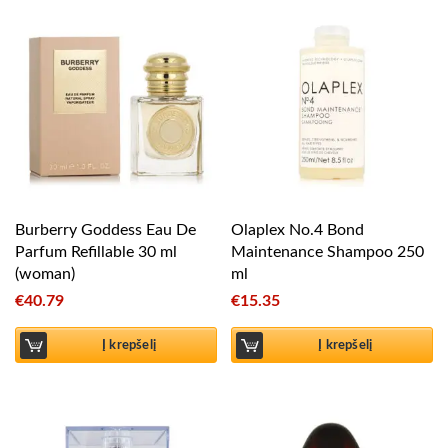
Burberry Goddess Eau De
Olaplex No.4 Bond
Parfum Refillable 30 ml
Maintenance Shampoo 250
(woman)
ml
€
40.79
€
15.35
Į krepšelį
Į krepšelį