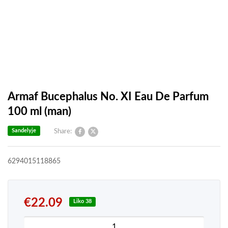
Armaf Bucephalus No. XI Eau De Parfum
100 ml (man)
Sandelyje
Share:
6294015118865
€
22.09
Liko 38
produkto kiekis: Armaf Bucephalus No. XI Eau De