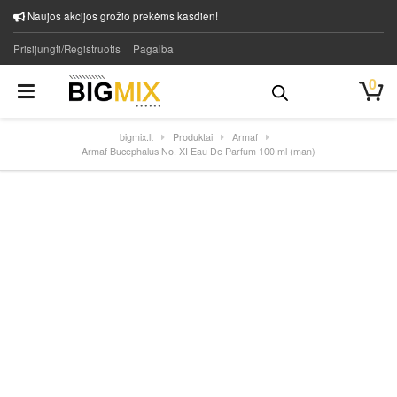
Naujos akcijos grožio prekėms kasdien!
Prisijungti/Registruotis
Pagalba
0
bigmix.lt
Produktai
Armaf
Armaf Bucephalus No. XI Eau De Parfum 100 ml (man)