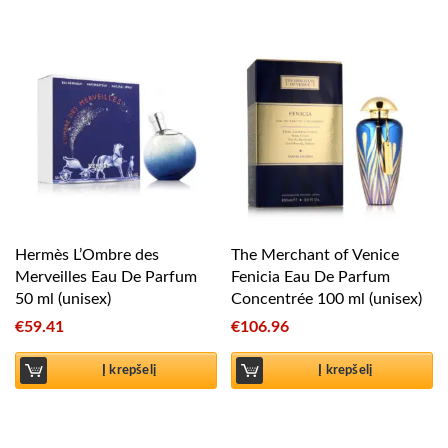
Hermès L’Ombre des
The Merchant of Venice
Merveilles Eau De Parfum
Fenicia Eau De Parfum
50 ml (unisex)
Concentrée 100 ml (unisex)
€
59.41
€
106.96
Į krepšelį
Į krepšelį