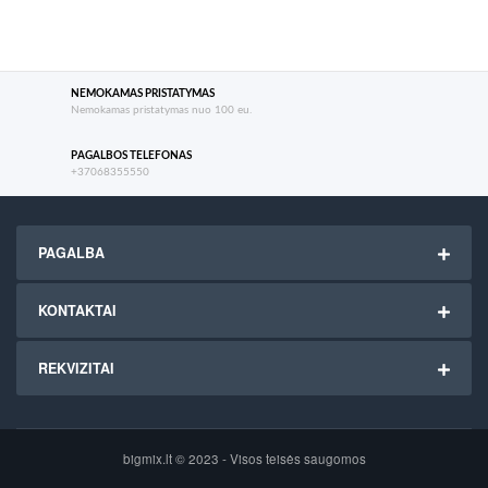
NEMOKAMAS PRISTATYMAS
Nemokamas pristatymas nuo 100 eu.
PAGALBOS TELEFONAS
+37068355550
PAGALBA
KONTAKTAI
REKVIZITAI
bigmix.lt © 2023 - Visos teisės saugomos