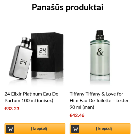
Panašūs produktai
24 Elixir Platinum Eau De
Tiffany Tiffany & Love for
Parfum 100 ml (unisex)
Him Eau De Toilette – tester
90 ml (man)
€
33.23
€
42.46
Į krepšelį
Į krepšelį