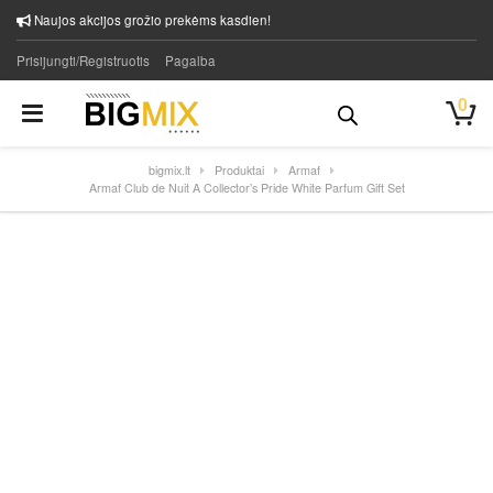
Naujos akcijos grožio prekėms kasdien!
Prisijungti/Registruotis
Pagalba
0
bigmix.lt
Produktai
Armaf
Armaf Club de Nuit A Collector’s Pride White Parfum Gift Set