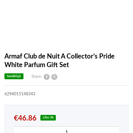
Armaf Club de Nuit A Collector’s Pride
White Parfum Gift Set
Sandelyje
Share:
6294015148343
€
46.86
Liko 36
produkto kiekis: Armaf Club de Nuit A Collector's 