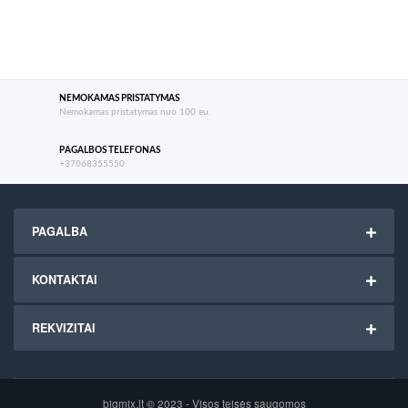
NEMOKAMAS PRISTATYMAS
Nemokamas pristatymas nuo 100 eu.
PAGALBOS TELEFONAS
+37068355550
PAGALBA
KONTAKTAI
REKVIZITAI
bigmix.lt © 2023 - Visos teisės saugomos