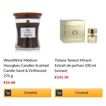
WoodWick Medium
Tiziana Terenzi Mirach
Hourglass Candles Scented
Extrait de parfum 100 ml
Candle Sand & Driftwood
(unisex)
275 g
€
141.34
€
16.68
Į krepšelį
Į krepšelį