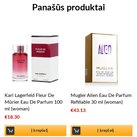
Panašūs produktai
Karl Lagerfeld Fleur De
Mugler Alien Eau De Parfum
Mûrier Eau De Parfum 100
Refillable 30 ml (woman)
ml (woman)
€
43.13
€
18.30
Į krepšelį
Į krepšelį