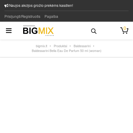
Naujos akcijos grožio prekėms kasdien!
Prisijungti/Registruotis
Pagalba
0
bigmix.lt
Produktai
Baldessarini
Baldessarini Bella Eau De Parfum 50 ml (woman)