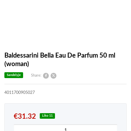
Baldessarini Bella Eau De Parfum 50 ml
(woman)
Sandelyje
Share:
4011700905027
€
31.32
Liko 11
produkto kiekis: Baldessarini Bella Eau De Parfu