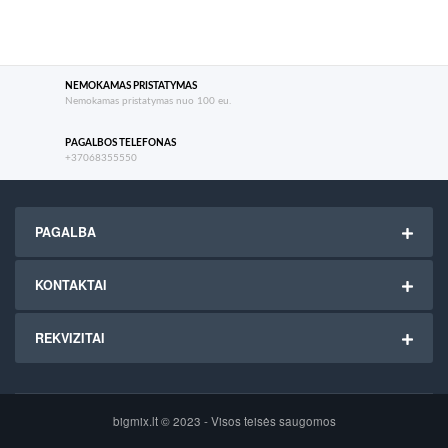
NEMOKAMAS PRISTATYMAS
Nemokamas pristatymas nuo 100 eu.
PAGALBOS TELEFONAS
+37068355550
PAGALBA
KONTAKTAI
REKVIZITAI
bigmix.lt © 2023 - Visos teisės saugomos