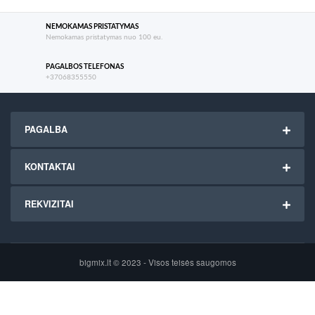
NEMOKAMAS PRISTATYMAS
Nemokamas pristatymas nuo 100 eu.
PAGALBOS TELEFONAS
+37068355550
PAGALBA
KONTAKTAI
REKVIZITAI
bigmix.lt © 2023 - Visos teisės saugomos