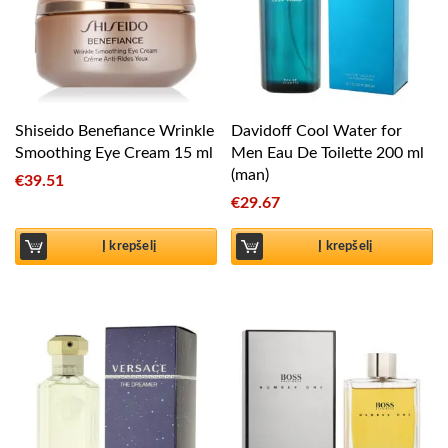
Shiseido Benefiance Wrinkle
Davidoff Cool Water for
Smoothing Eye Cream 15 ml
Men Eau De Toilette 200 ml
(man)
€
39.51
€
29.67
Į krepšelį
Į krepšelį