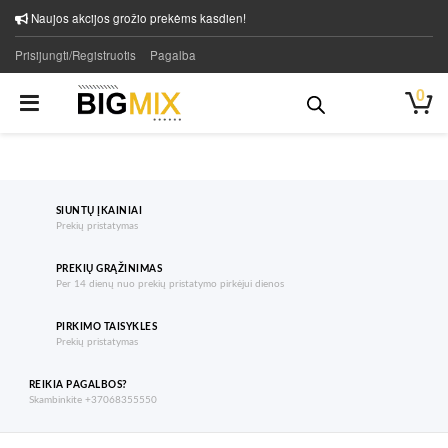
Naujos akcijos grožio prekėms kasdien!
Prisijungti/Registruotis
Pagalba
0
SIUNTŲ ĮKAINIAI
Prekių pristatymas
PREKIŲ GRĄŽINIMAS
Per 14 dienų nuo prekių pristatymo pirkėjui dienos
PIRKIMO TAISYKLES
Prekių pristatymas
REIKIA PAGALBOS?
Skambinkite +37068355550