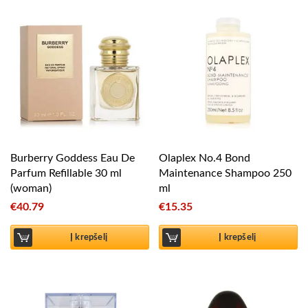
Burberry Goddess Eau De
Olaplex No.4 Bond
Parfum Refillable 30 ml
Maintenance Shampoo 250
(woman)
ml
€
40.79
€
15.35
Į krepšelį
Į krepšelį