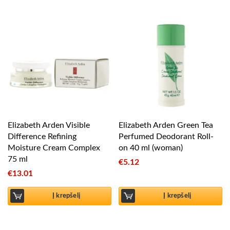
Elizabeth Arden Visible
Elizabeth Arden Green Tea
Difference Refining
Perfumed Deodorant Roll-
Moisture Cream Complex
on 40 ml (woman)
75 ml
€
5.12
€
13.01
Į krepšelį
Į krepšelį