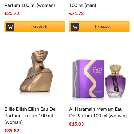
Parfum 100 ml (woman)
100 ml (man)
€
25.72
€
71.72
Į krepšelį
Į krepšelį
Billie Eilish Eilish Eau De
Al Haramain Maryam Eau
Parfum – tester 100 ml
De Parfum 100 ml (woman)
(woman)
€
15.03
€
39.82