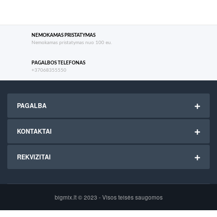
NEMOKAMAS PRISTATYMAS
Nemokamas pristatymas nuo 100 eu.
PAGALBOS TELEFONAS
+37068355550
PAGALBA
KONTAKTAI
REKVIZITAI
bigmix.lt © 2023 - Visos teisės saugomos