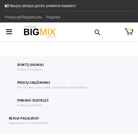
Naujos akcijos grožio prekėms kasdien!
Prisijungti/Registruotis
Pagalba
0
SIUNTŲ ĮKAINIAI
Prekių pristatymas
PREKIŲ GRĄŽINIMAS
Per 14 dienų nuo prekių pristatymo pirkėjui dienos
PIRKIMO TAISYKLES
Prekių pristatymas
REIKIA PAGALBOS?
Skambinkite +37068355550