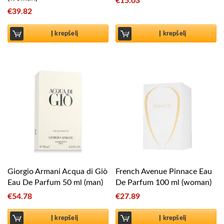
€
15.03
€
39.82
Į krepšelį
Į krepšelį
Giorgio Armani Acqua di Giò
French Avenue Pinnace Eau
Eau De Parfum 50 ml (man)
De Parfum 100 ml (woman)
€
54.78
€
27.89
Į krepšelį
Į krepšelį