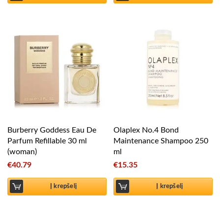
Burberry Goddess Eau De
Olaplex No.4 Bond
Parfum Refillable 30 ml
Maintenance Shampoo 250
(woman)
ml
€
40.79
€
15.35
Į krepšelį
Į krepšelį