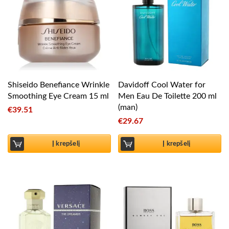
Shiseido Benefiance Wrinkle
Davidoff Cool Water for
Smoothing Eye Cream 15 ml
Men Eau De Toilette 200 ml
(man)
€
39.51
€
29.67
Į krepšelį
Į krepšelį