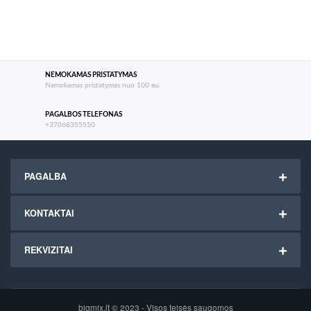
NEMOKAMAS PRISTATYMAS
Nemokamas pristatymas nuo 100 eu.
PAGALBOS TELEFONAS
+37068355550
PAGALBA
KONTAKTAI
REKVIZITAI
bigmix.lt © 2023 - Visos teisės saugomos