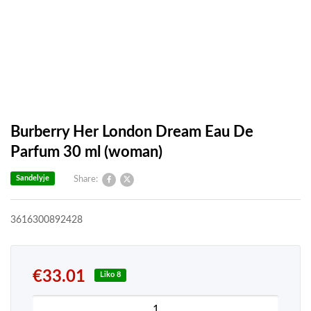
Burberry Her London Dream Eau De
Parfum 30 ml (woman)
Sandelyje
Share:
3616300892428
€
33.01
Liko 8
produkto kiekis: Burberry Her London Dream Eau