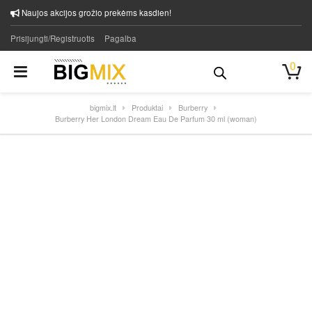
Naujos akcijos grožio prekėms kasdien!
Prisijungti/Registruotis
Pagalba
0
bigmix.lt
Produktai
Burberry
Burberry Her London Dream Eau De Parfum 30 ml (woman)