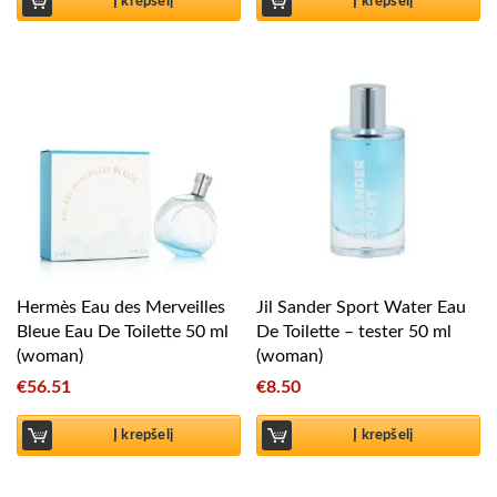
Į krepšelį
Į krepšelį
Hermès Eau des Merveilles
Jil Sander Sport Water Eau
Bleue Eau De Toilette 50 ml
De Toilette – tester 50 ml
(woman)
(woman)
€
56.51
€
8.50
Į krepšelį
Į krepšelį