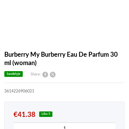
Burberry My Burberry Eau De Parfum 30
ml (woman)
Sandelyje
Share:
3614226906021
€
41.38
Liko 5
produkto kiekis: Burberry My Burberry Eau De P