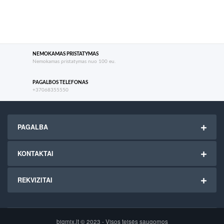
NEMOKAMAS PRISTATYMAS
Nemokamas pristatymas nuo 100 eu.
PAGALBOS TELEFONAS
+37068355550
PAGALBA
KONTAKTAI
REKVIZITAI
bigmix.lt © 2023 - Visos teisės saugomos