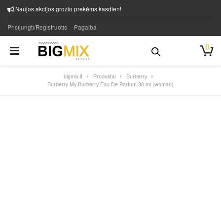
Naujos akcijos grožio prekėms kasdien!
Prisijungti/Registruotis
Pagalba
0
bigmix.lt
Produktai
Burberry
Burberry My Burberry Eau De Parfum 30 ml (woman)