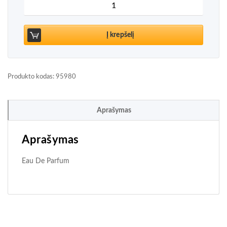
produkto kiekis: Cacharel Yes I Am Eau De Parfu
Į krepšelį
Produkto kodas:
95980
Aprašymas
Aprašymas
Eau De Parfum