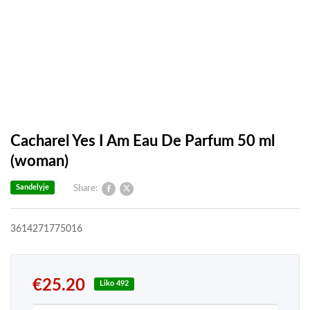
Cacharel Yes I Am Eau De Parfum 50 ml
(woman)
Sandelyje
Share:
3614271775016
€
25.20
Liko 492