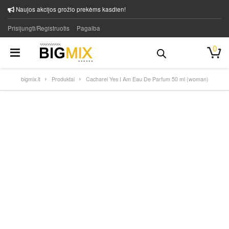
Naujos akcijos grožio prekėms kasdien!
Prisijungti/Registruotis
Pagalba
0
bigmix.lt
Produktai
Cacharel Yes I Am Eau De Parfum 50 ml (woman)