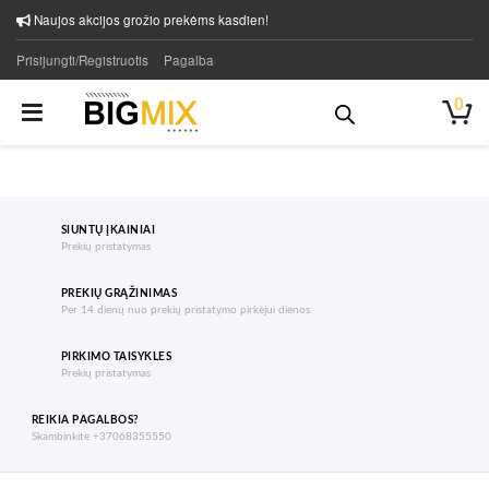
Naujos akcijos grožio prekėms kasdien!
Prisijungti/Registruotis
Pagalba
0
SIUNTŲ ĮKAINIAI
Prekių pristatymas
PREKIŲ GRĄŽINIMAS
Per 14 dienų nuo prekių pristatymo pirkėjui dienos
PIRKIMO TAISYKLES
Prekių pristatymas
REIKIA PAGALBOS?
Skambinkite +37068355550