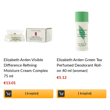
Elizabeth Arden Visible
Elizabeth Arden Green Tea
Difference Refining
Perfumed Deodorant Roll-
Moisture Cream Complex
on 40 ml (woman)
75 ml
€
5.12
€
13.01
Į krepšelį
Į krepšelį