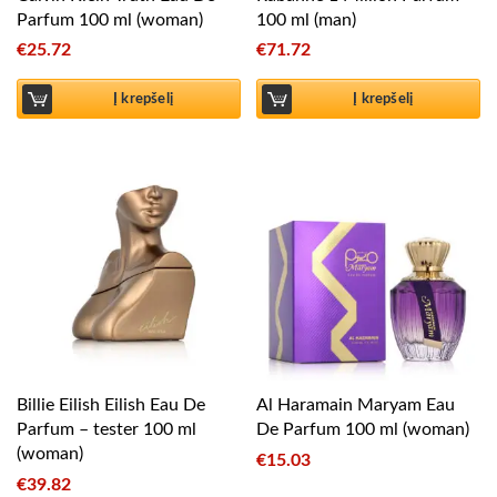
Parfum 100 ml (woman)
100 ml (man)
€
25.72
€
71.72
Į krepšelį
Į krepšelį
Billie Eilish Eilish Eau De
Al Haramain Maryam Eau
Parfum – tester 100 ml
De Parfum 100 ml (woman)
(woman)
€
15.03
€
39.82