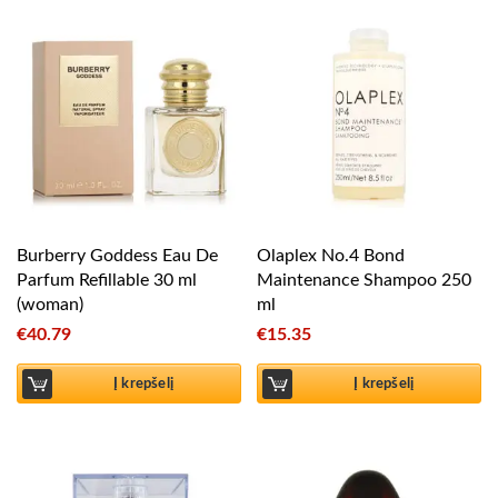
Burberry Goddess Eau De
Olaplex No.4 Bond
Parfum Refillable 30 ml
Maintenance Shampoo 250
(woman)
ml
€
40.79
€
15.35
Į krepšelį
Į krepšelį