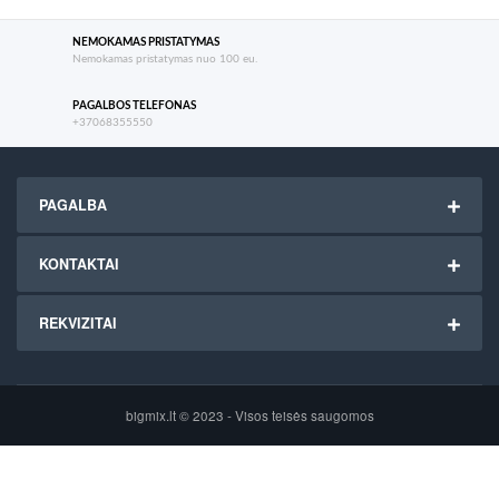
NEMOKAMAS PRISTATYMAS
Nemokamas pristatymas nuo 100 eu.
PAGALBOS TELEFONAS
+37068355550
PAGALBA
KONTAKTAI
REKVIZITAI
bigmix.lt © 2023 - Visos teisės saugomos