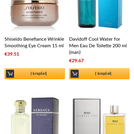
Shiseido Benefiance Wrinkle
Davidoff Cool Water for
Smoothing Eye Cream 15 ml
Men Eau De Toilette 200 ml
(man)
€
39.51
€
29.67
Į krepšelį
Į krepšelį