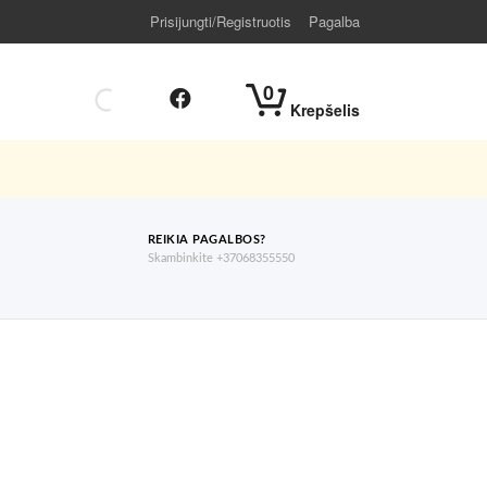
Prisijungti/Registruotis
Pagalba
0
Krepšelis
REIKIA PAGALBOS?
Skambinkite +37068355550