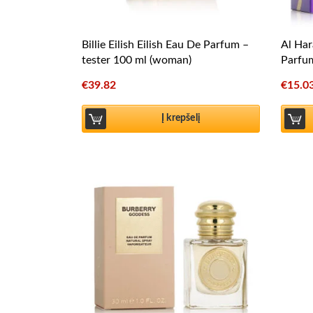
Billie Eilish Eilish Eau De Parfum –
Al Ha
tester 100 ml (woman)
Parfu
€
39.82
€
15.0
Į krepšelį