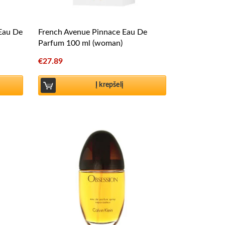
 Eau De
French Avenue Pinnace Eau De
Parfum 100 ml (woman)
€
27.89
Į krepšelį