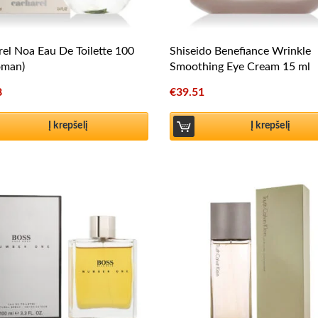
el Noa Eau De Toilette 100
Shiseido Benefiance Wrinkle
oman)
Smoothing Eye Cream 15 ml
8
€
39.51
Į krepšelį
Į krepšelį