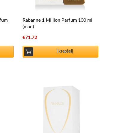
rfum
Rabanne 1 Million Parfum 100 ml
(man)
€
71.72
Į krepšelį