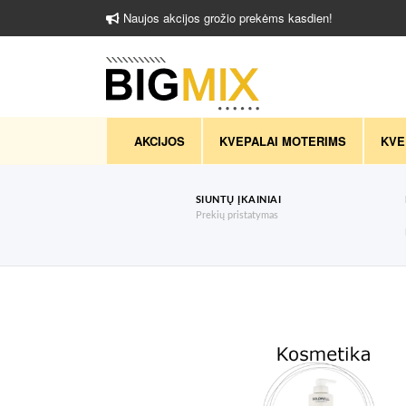
Naujos akcijos grožio prekėms kasdien!
AKCIJOS
KVEPALAI MOTERIMS
KVE
SIUNTŲ ĮKAINIAI
Prekių pristatymas