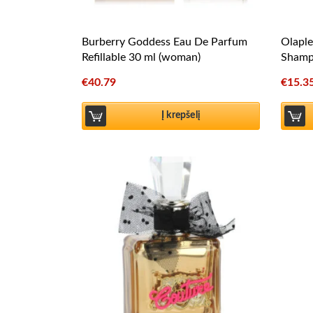
Burberry Goddess Eau De Parfum
Olapl
Refillable 30 ml (woman)
Shamp
€
40.79
€
15.3
Į krepšelį