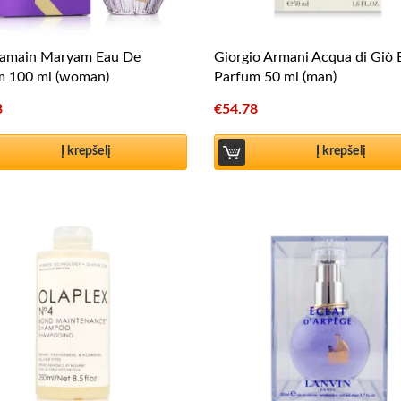
ramain Maryam Eau De
Giorgio Armani Acqua di Giò
m 100 ml (woman)
Parfum 50 ml (man)
3
€
54.78
Į krepšelį
Į krepšelį