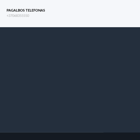
PAGALBOS TELEFONAS
+37068355550
s