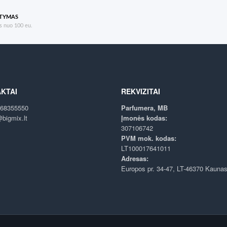
ATYMAS
 nuo 100 eu.
KTAI
REKVIZITAI
68355550
Parfumera, MB
bigmix.lt
Įmonės kodas:
307106742
PVM mok. kodas:
LT100017641011
Adresas:
Europos pr. 34-47, LT-46370 Kauna