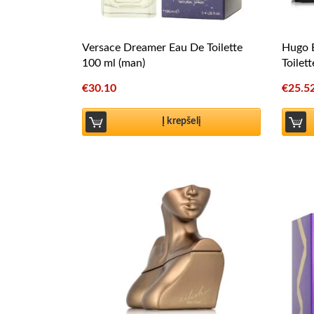
Versace Dreamer Eau De Toilette
Hugo 
100 ml (man)
Toilet
€
30.10
€
25.5
Į krepšelį