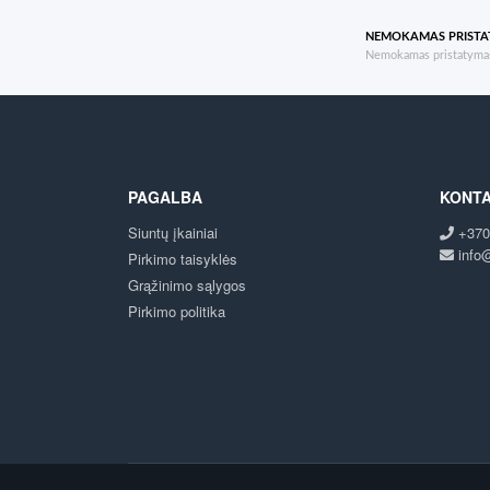
NEMOKAMAS PRIST
Nemokamas pristatymas
PAGALBA
KONTA
Siuntų įkainiai
+370
info@
Pirkimo taisyklės
Grąžinimo sąlygos
Pirkimo politika