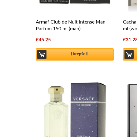
Armaf Club de Nuit Intense Man
Cachar
Parfum 150 ml (man)
ml (w
€
45.25
€
31.2
Į krepšelį