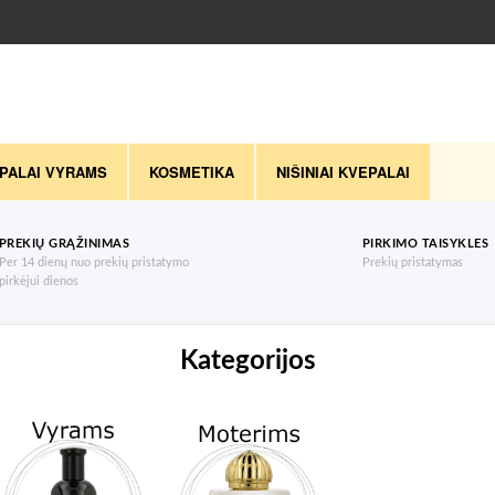
PALAI VYRAMS
KOSMETIKA
NIŠINIAI KVEPALAI
PREKIŲ GRĄŽINIMAS
PIRKIMO TAISYKLES
Per 14 dienų nuo prekių pristatymo
Prekių pristatymas
pirkėjui dienos
Kategorijos