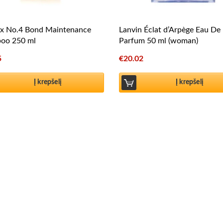
ex No.4 Bond Maintenance
Lanvin Éclat d’Arpège Eau De
oo 250 ml
Parfum 50 ml (woman)
5
€
20.02
Į krepšelį
Į krepšelį