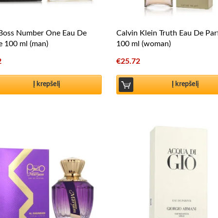
Boss Number One Eau De
Calvin Klein Truth Eau De Pa
te 100 ml (man)
100 ml (woman)
2
€
25.72
Į krepšelį
Į krepšelį