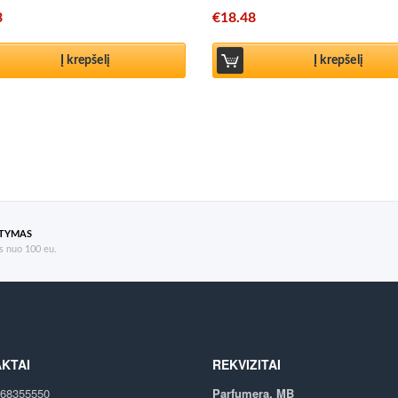
3
€
18.48
Į krepšelį
Į krepšelį
ATYMAS
 nuo 100 eu.
KTAI
REKVIZITAI
68355550
Parfumera, MB