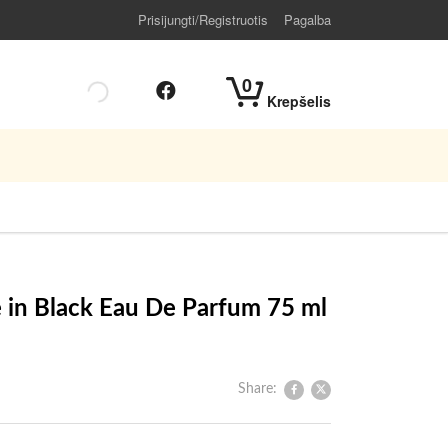
Prisijungti/Registruotis
Pagalba
0
Krepšelis
 in Black Eau De Parfum 75 ml
Share: