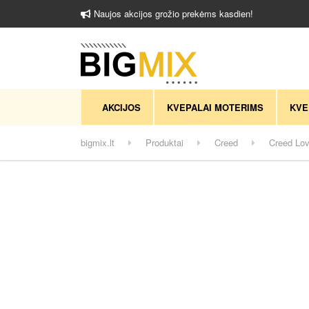
Naujos akcijos grožio prekėms kasdien!
AKCIJOS
KVEPALAI MOTERIMS
KVE
bigmix.lt
Produktai
Creed
Creed Lov