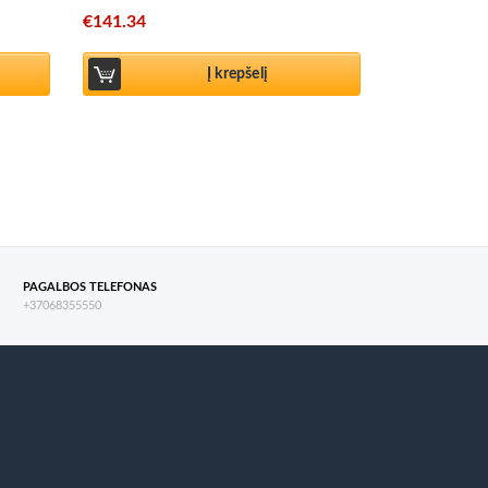
€
141.34
Į krepšelį
PAGALBOS TELEFONAS
+37068355550