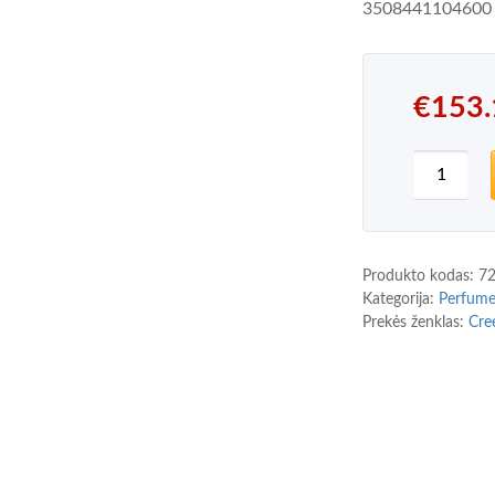
3508441104600
€
153.
produkto
Produkto kodas:
7
Kategorija:
Perfum
Prekės ženklas:
Cre