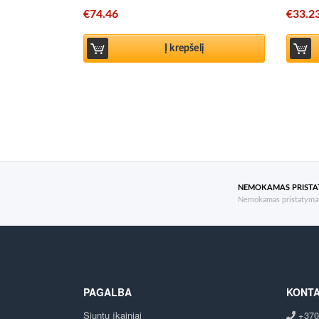
€
74.46
€
33.2
Į krepšelį
NEMOKAMAS PRIST
Nemokamas pristatymas
PAGALBA
KONTA
Siuntų įkainiai
+370