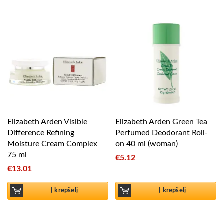
Elizabeth Arden Visible
Elizabeth Arden Green Tea
Difference Refining
Perfumed Deodorant Roll-
Moisture Cream Complex
on 40 ml (woman)
75 ml
€
5.12
€
13.01
Į krepšelį
Į krepšelį