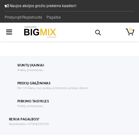
Naujos akcijos grožio prekėms kasdien!
Prisijungti/Registruotis
Pagalba
0
SIUNTŲ ĮKAINIAI
Prekių pristatymas
PREKIŲ GRĄŽINIMAS
Per 14 dienų nuo prekių pristatymo pirkėjui dienos
PIRKIMO TAISYKLES
Prekių pristatymas
REIKIA PAGALBOS?
Skambinkite +37068355550