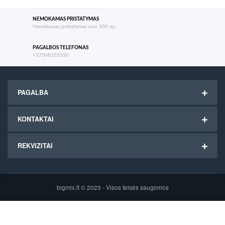
NEMOKAMAS PRISTATYMAS
Nemokamas pristatymas nuo 100 eu.
PAGALBOS TELEFONAS
+37068355550
PAGALBA
KONTAKTAI
REKVIZITAI
bigmix.lt © 2023 - Visos teisės saugomos