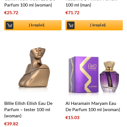
Parfum 100 ml (woman)
100 ml (man)
€
25.72
€
71.72
Į krepšelį
Į krepšelį
Billie Eilish Eilish Eau De
Al Haramain Maryam Eau
Parfum – tester 100 ml
De Parfum 100 ml (woman)
(woman)
€
15.03
€
39.82