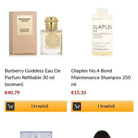
Burberry Goddess Eau De
Olaplex No.4 Bond
Parfum Refillable 30 ml
Maintenance Shampoo 250
(woman)
ml
€
40.79
€
15.35
Į krepšelį
Į krepšelį