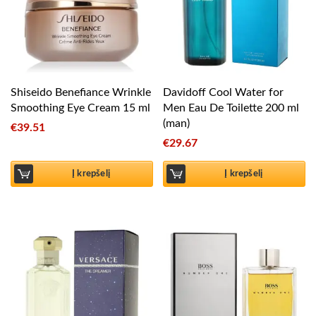
Shiseido Benefiance Wrinkle
Davidoff Cool Water for
Smoothing Eye Cream 15 ml
Men Eau De Toilette 200 ml
(man)
€
39.51
€
29.67
Į krepšelį
Į krepšelį