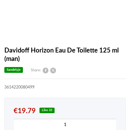
Davidoff Horizon Eau De Toilette 125 ml
(man)
Sandelyje
Share:
3614220080499
€
19.79
Liko 32
produkto kiekis: Davidoff Horizon Eau De Toilette