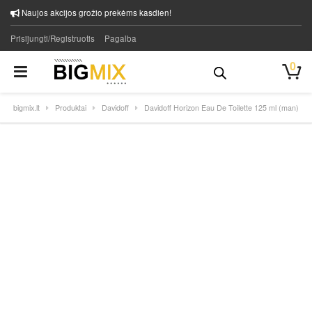
Naujos akcijos grožio prekėms kasdien!
Prisijungti/Registruotis
Pagalba
0
bigmix.lt
Produktai
Davidoff
Davidoff Horizon Eau De Toilette 125 ml (man)