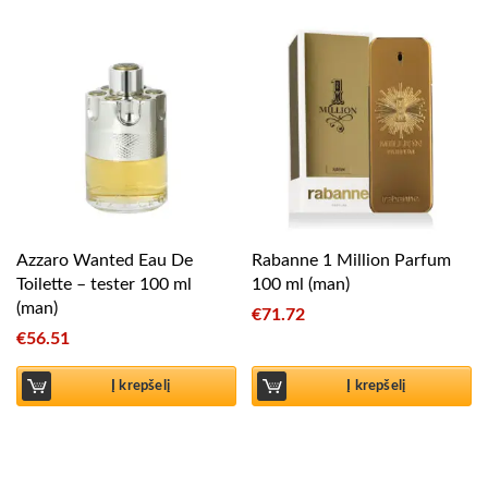
Azzaro Wanted Eau De
Rabanne 1 Million Parfum
Toilette – tester 100 ml
100 ml (man)
(man)
€
71.72
€
56.51
Į krepšelį
Į krepšelį