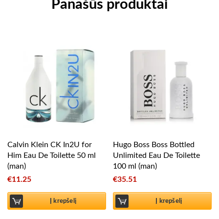
Panašūs produktai
Calvin Klein CK In2U for
Hugo Boss Boss Bottled
Him Eau De Toilette 50 ml
Unlimited Eau De Toilette
(man)
100 ml (man)
€
11.25
€
35.51
Į krepšelį
Į krepšelį