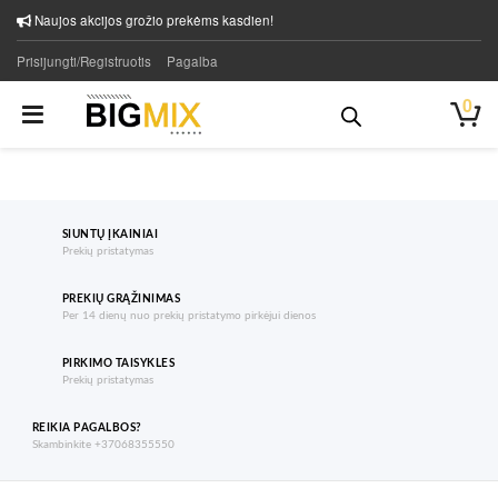
Naujos akcijos grožio prekėms kasdien!
Prisijungti/Registruotis
Pagalba
0
SIUNTŲ ĮKAINIAI
Prekių pristatymas
PREKIŲ GRĄŽINIMAS
Per 14 dienų nuo prekių pristatymo pirkėjui dienos
PIRKIMO TAISYKLES
Prekių pristatymas
REIKIA PAGALBOS?
Skambinkite +37068355550