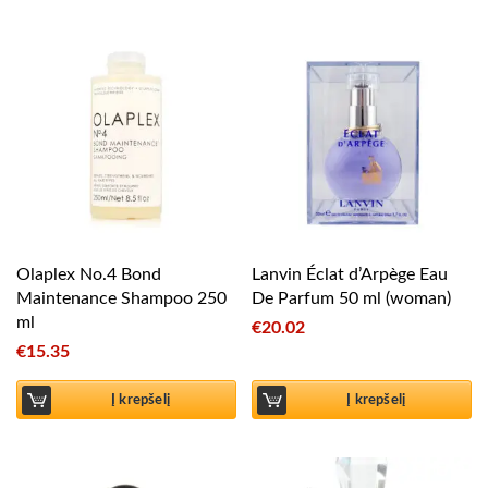
Olaplex No.4 Bond
Lanvin Éclat d’Arpège Eau
Maintenance Shampoo 250
De Parfum 50 ml (woman)
ml
€
20.02
€
15.35
Į krepšelį
Į krepšelį