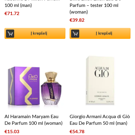
100 ml (man)
Parfum – tester 100 ml
(woman)
€
71.72
€
39.82
Į krepšelį
Į krepšelį
Al Haramain Maryam Eau
Giorgio Armani Acqua di Giò
De Parfum 100 ml (woman)
Eau De Parfum 50 ml (man)
€
15.03
€
54.78