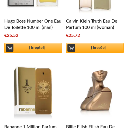
Hugo Boss Number One Eau
Calvin Klein Truth Eau De
De Toilette 100 ml (man)
Parfum 100 ml (woman)
€
25.52
€
25.72
Į krepšelį
Į krepšelį
Rabanne 1 Million Parfum
Billie Eilish Eilish Eau De