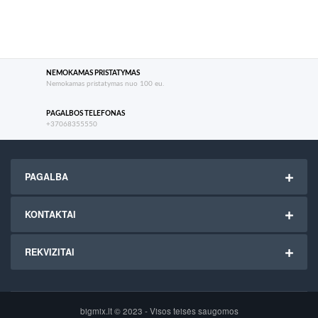
NEMOKAMAS PRISTATYMAS
Nemokamas pristatymas nuo 100 eu.
PAGALBOS TELEFONAS
+37068355550
PAGALBA
KONTAKTAI
REKVIZITAI
bigmix.lt © 2023 - Visos teisės saugomos