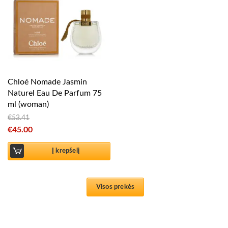
Chloé Nomade Jasmin
Naturel Eau De Parfum 75
ml (woman)
€
53.41
Original price was: €53.41.
€
45.00
Current price is: €45.00.
Į krepšelį
Visos prekės