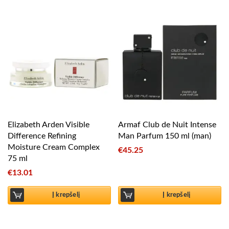
Elizabeth Arden Visible
Armaf Club de Nuit Intense
Difference Refining
Man Parfum 150 ml (man)
Moisture Cream Complex
€
45.25
75 ml
€
13.01
Į krepšelį
Į krepšelį