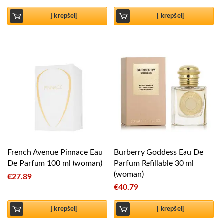
Į krepšelį
Į krepšelį
French Avenue Pinnace Eau
Burberry Goddess Eau De
De Parfum 100 ml (woman)
Parfum Refillable 30 ml
(woman)
€
27.89
€
40.79
Į krepšelį
Į krepšelį