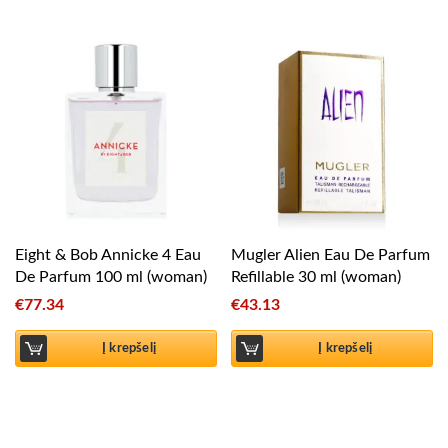
Eight & Bob Annicke 4 Eau
Mugler Alien Eau De Parfum
De Parfum 100 ml (woman)
Refillable 30 ml (woman)
€
77.34
€
43.13
Į krepšelį
Į krepšelį