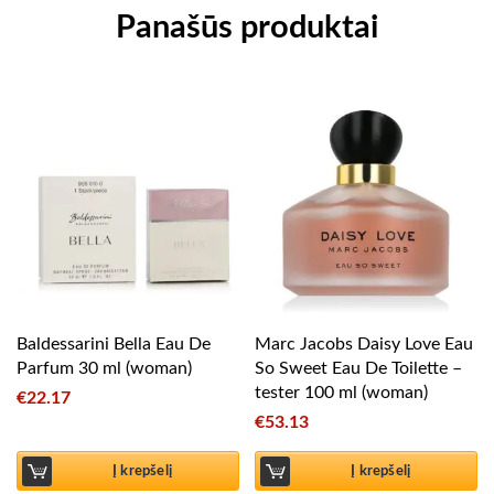
Panašūs produktai
Baldessarini Bella Eau De
Marc Jacobs Daisy Love Eau
Parfum 30 ml (woman)
So Sweet Eau De Toilette –
tester 100 ml (woman)
€
22.17
€
53.13
Į krepšelį
Į krepšelį