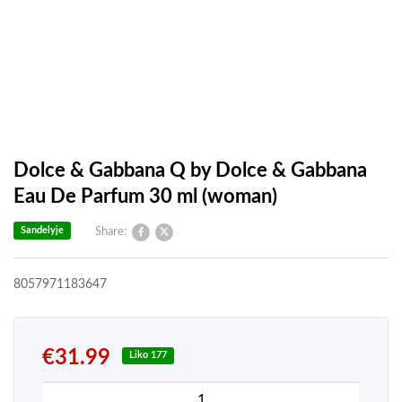
Dolce & Gabbana Q by Dolce & Gabbana
Eau De Parfum 30 ml (woman)
Sandelyje
Share:
8057971183647
€
31.99
Liko 177
produkto kiekis: Dolce & Gabbana Q by Dolce & 