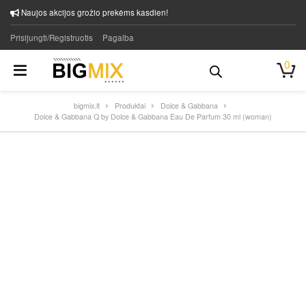
Naujos akcijos grožio prekėms kasdien!
Prisijungti/Registruotis
Pagalba
0
bigmix.lt
Produktai
Dolce & Gabbana
Dolce & Gabbana Q by Dolce & Gabbana Eau De Parfum 30 ml (woman)