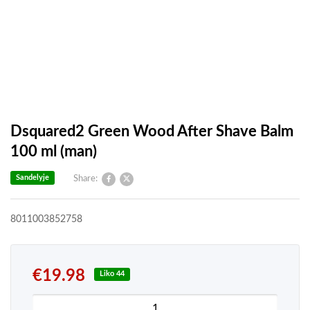
Dsquared2 Green Wood After Shave Balm
100 ml (man)
Sandelyje
Share:
8011003852758
€
19.98
Liko 44
produkto kiekis: Dsquared2 Green Wood After Sh