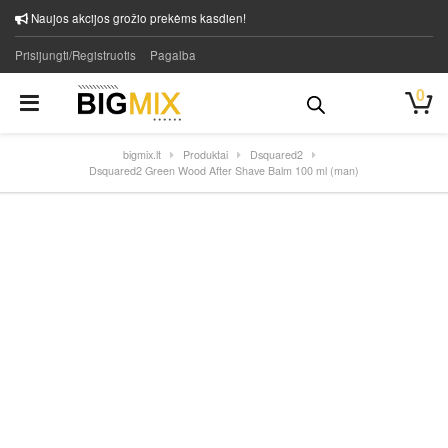
Naujos akcijos grožio prekėms kasdien!
Prisijungti/Registruotis
Pagalba
0
bigmix.lt
Produktai
Dsquared2
Dsquared2 Green Wood After Shave Balm 100 ml (man)