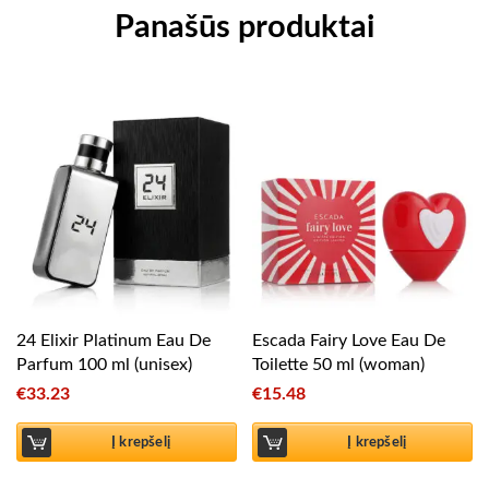
Panašūs produktai
24 Elixir Platinum Eau De
Escada Fairy Love Eau De
Parfum 100 ml (unisex)
Toilette 50 ml (woman)
€
33.23
€
15.48
Į krepšelį
Į krepšelį