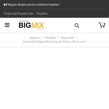
Naujos akcijos grožio prekėms kasdien!
Prisijungti/Registruotis
Pagalba
0
bigmix.lt
Produktai
Dsquared2
Dsquared2 Original Wood Eau De Parfum 30 ml (man)