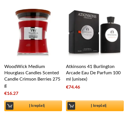
WoodWick Medium
Atkinsons 41 Burlington
Hourglass Candles Scented
Arcade Eau De Parfum 100
Candle Crimson Berries 275
ml (unisex)
g
€
74.46
€
16.27
Į krepšelį
Į krepšelį