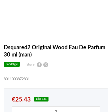
Dsquared2 Original Wood Eau De Parfum
30 ml (man)
Sandelyje
Share:
8011003872831
€
25.43
Liko 131
produkto kiekis: Dsquared2 Original Wood Eau De