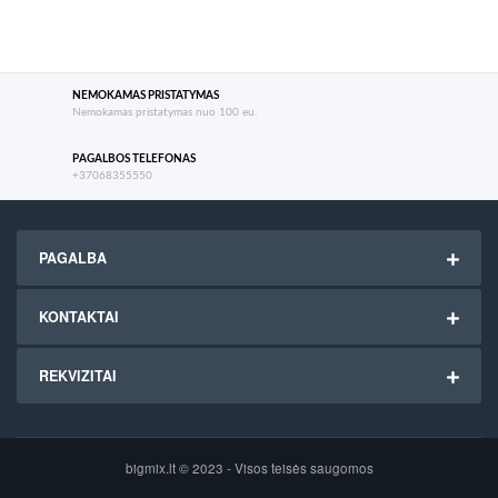
NEMOKAMAS PRISTATYMAS
Nemokamas pristatymas nuo 100 eu.
PAGALBOS TELEFONAS
+37068355550
PAGALBA
KONTAKTAI
REKVIZITAI
bigmix.lt © 2023 - Visos teisės saugomos