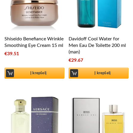
Shiseido Benefiance Wrinkle
Davidoff Cool Water for
Smoothing Eye Cream 15 ml
Men Eau De Toilette 200 ml
(man)
€
39.51
€
29.67
Į krepšelį
Į krepšelį