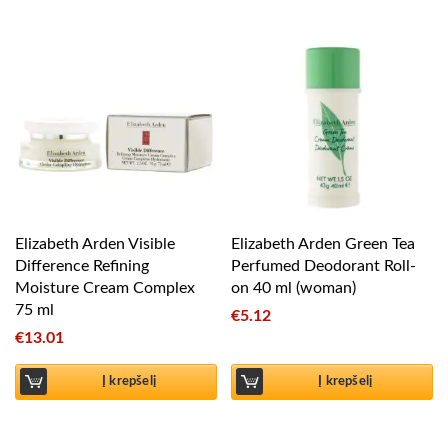
Elizabeth Arden Visible
Elizabeth Arden Green Tea
Difference Refining
Perfumed Deodorant Roll-
Moisture Cream Complex
on 40 ml (woman)
75 ml
€
5.12
€
13.01
Į krepšelį
Į krepšelį