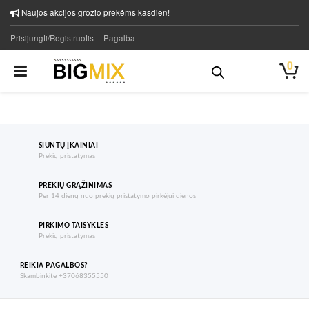
Naujos akcijos grožio prekėms kasdien!
Prisijungti/Registruotis
Pagalba
0
SIUNTŲ ĮKAINIAI
Prekių pristatymas
PREKIŲ GRĄŽINIMAS
Per 14 dienų nuo prekių pristatymo pirkėjui dienos
PIRKIMO TAISYKLES
Prekių pristatymas
REIKIA PAGALBOS?
Skambinkite +37068355550