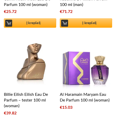
Parfum 100 ml (woman)
100 ml (man)
€
25.72
€
71.72
Į krepšelį
Į krepšelį
Billie Eilish Eilish Eau De
Al Haramain Maryam Eau
Parfum – tester 100 ml
De Parfum 100 ml (woman)
(woman)
€
15.03
€
39.82