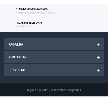
NEMOKAMAS PRISTATYMAS
Nemokamas pristatymas nuo 100 eu.
PAGALBOS TELEFONAS
+37068355550
PAGALBA
KONTAKTAI
REKVIZITAI
bigmix.lt © 2023 - Visos teisės saugomos