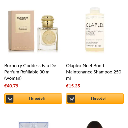
Burberry Goddess Eau De
Olaplex No.4 Bond
Parfum Refillable 30 ml
Maintenance Shampoo 250
(woman)
ml
€
40.79
€
15.35
Į krepšelį
Į krepšelį