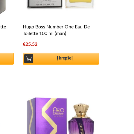
tte
Hugo Boss Number One Eau De
Toilette 100 ml (man)
€
25.52
Į krepšelį