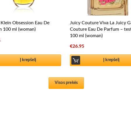
 Klein Obsession Eau De
Juicy Couture Viva La Juicy G
m 100 ml (woman)
Couture Eau De Parfum – tes
100 ml (woman)
1
€
26.95
Į krepšelį
Į krepšelį
Visos prekės