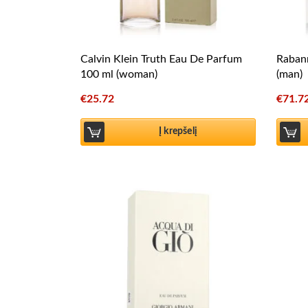
Calvin Klein Truth Eau De Parfum
Rabann
100 ml (woman)
(man)
€
25.72
€
71.7
Į krepšelį