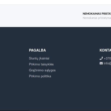
NEMOKAMAS PRIST
Nemokamas pristatymas
PAGALBA
KONTA
Siuntų įkainiai
+370
info@
Pirkimo taisyklės
Grąžinimo sąlygos
Pirkimo politika