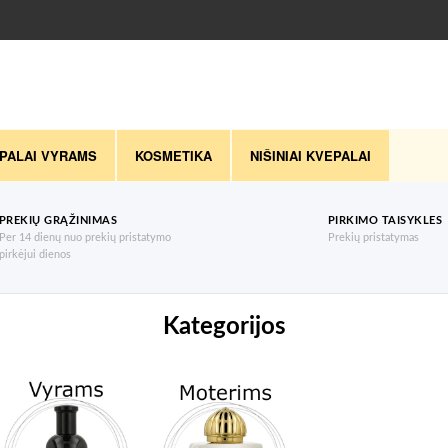
PALAI VYRAMS
KOSMETIKA
NIŠINIAI KVEPALAI
PREKIŲ GRĄŽINIMAS
PIRKIMO TAISYKLES
Per 14 dienų nuo prekių pristatymo
Prekių pristatymas
pirkėjui dienos
Kategorijos