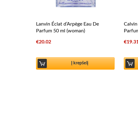
Lanvin Éclat d’Arpège Eau De
Calvin
Parfum 50 ml (woman)
Parfu
€
20.02
€
19.3
Į krepšelį