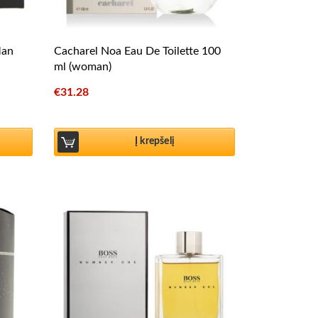
Man
Cacharel Noa Eau De Toilette 100
ml (woman)
€
31.28
Į krepšelį