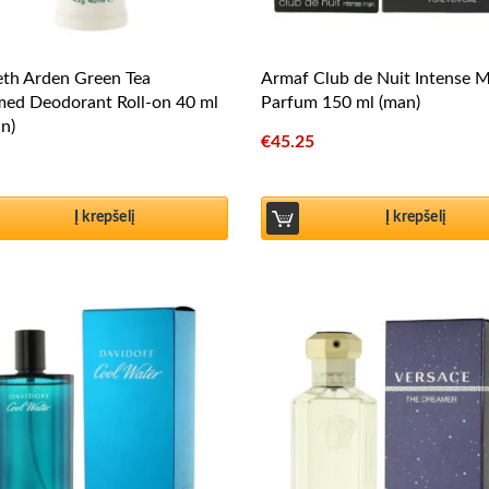
eth Arden Green Tea
Armaf Club de Nuit Intense 
med Deodorant Roll-on 40 ml
Parfum 150 ml (man)
n)
€
45.25
Į krepšelį
Į krepšelį