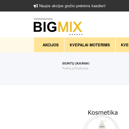
Naujos akcijos grožio prekėms kasdien!
AKCIJOS
KVEPALAI MOTERIMS
KVE
SIUNTŲ ĮKAINIAI
Prekių pristatymas