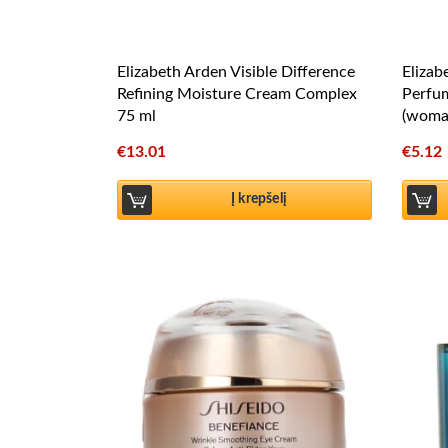
Elizabeth Arden Visible Difference
Elizab
Refining Moisture Cream Complex
Perfu
75 ml
(woma
€
13.01
€
5.12
Į krepšelį