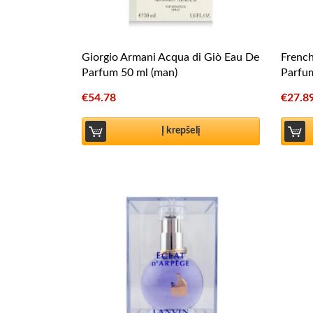
Giorgio Armani Acqua di Giò Eau De
Frenc
Parfum 50 ml (man)
Parfu
€
54.78
€
27.8
Į krepšelį