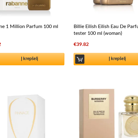
e 1 Million Parfum 100 ml
Billie Eilish Eilish Eau De Par
tester 100 ml (woman)
2
€
39.82
Į krepšelį
Į krepšelį