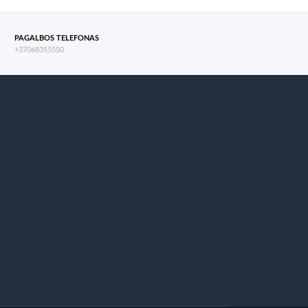
PAGALBOS TELEFONAS
+37068355550
s