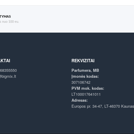
ATYMAS
 nuo 100 eu.
KTAI
REKVIZITAI
68355550
Parfumera, MB
bigmix.lt
Įmonės kodas:
307106742
PVM mok. kodas:
LT100017641011
Adresas:
Europos pr. 34-47, LT-46370 Kauna