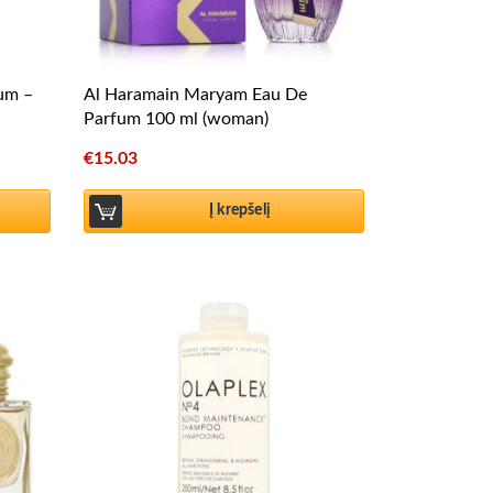
fum –
Al Haramain Maryam Eau De
Parfum 100 ml (woman)
€
15.03
Į krepšelį