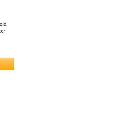
old
ter