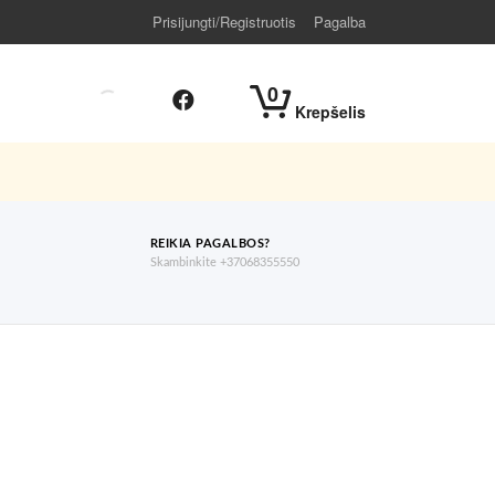
Prisijungti/Registruotis
Pagalba
0
Krepšelis
REIKIA PAGALBOS?
Skambinkite +37068355550