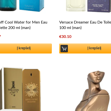
ff Cool Water for Men Eau
Versace Dreamer Eau De Toile
lette 200 ml (man)
100 ml (man)
7
€
30.10
Į krepšelį
Į krepšelį