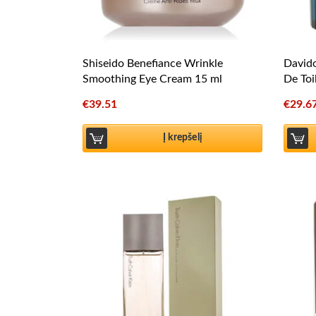
Shiseido Benefiance Wrinkle
Davido
Smoothing Eye Cream 15 ml
De Toi
€
39.51
€
29.6
Į krepšelį