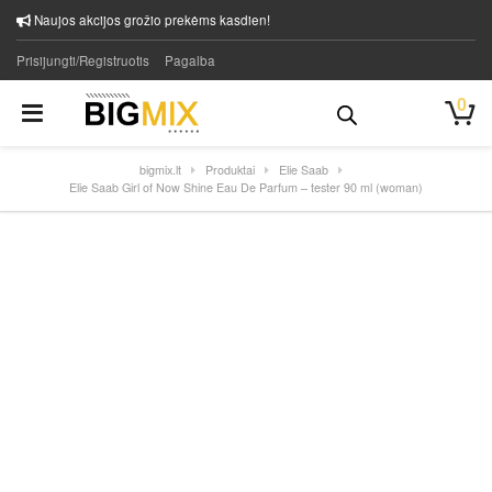
Naujos akcijos grožio prekėms kasdien!
Prisijungti/Registruotis
Pagalba
0
bigmix.lt
Produktai
Elie Saab
Elie Saab Girl of Now Shine Eau De Parfum – tester 90 ml (woman)