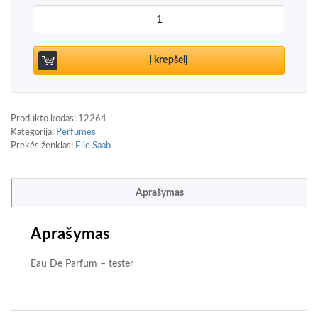
produkto kiekis: Elie Saab Girl of Now Shine Eau 
Į krepšelį
Produkto kodas:
12264
Kategorija:
Perfumes
Prekės ženklas:
Elie Saab
Aprašymas
Aprašymas
Eau De Parfum – tester