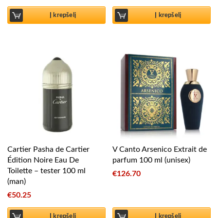
Į krepšelį
Į krepšelį
Cartier Pasha de Cartier
V Canto Arsenico Extrait de
Édition Noire Eau De
parfum 100 ml (unisex)
Toilette – tester 100 ml
€
126.70
(man)
€
50.25
Į krepšelį
Į krepšelį