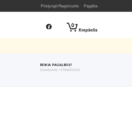
Prisijungti/Registruotis
Pagalba
0
Krepšelis
REIKIA PAGALBOS?
Skambinkite +37068355550