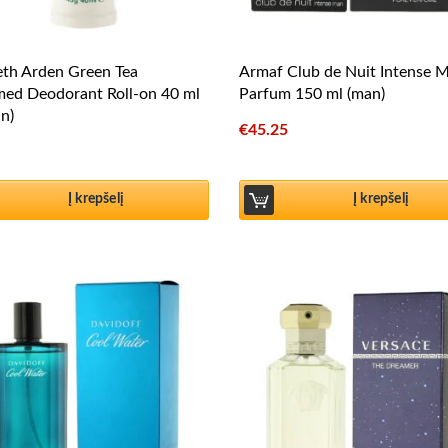
eth Arden Green Tea
Armaf Club de Nuit Intense 
med Deodorant Roll-on 40 ml
Parfum 150 ml (man)
n)
€
45.25
Į krepšelį
Į krepšelį