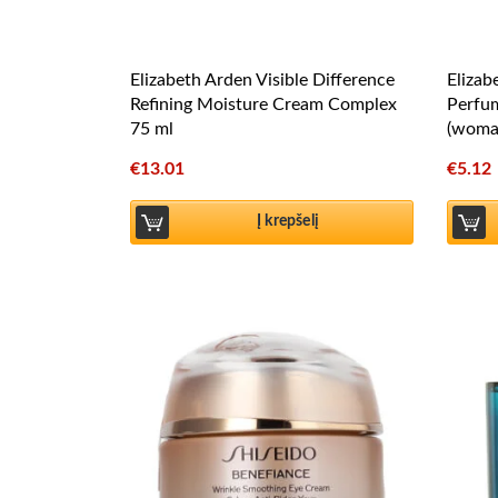
Elizabeth Arden Visible Difference
Elizab
Refining Moisture Cream Complex
Perfu
75 ml
(woma
€
13.01
€
5.12
Į krepšelį