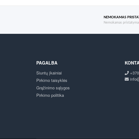
NEMOKAMAS PRIST
Nemokamas pristatymas
PAGALBA
KONTA
Siuntų įkainiai
+370
info@
Pirkimo taisyklės
Grąžinimo sąlygos
Pirkimo politika