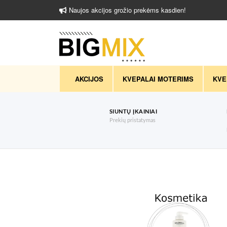
Naujos akcijos grožio prekėms kasdien!
AKCIJOS
KVEPALAI MOTERIMS
KVE
SIUNTŲ ĮKAINIAI
Prekių pristatymas