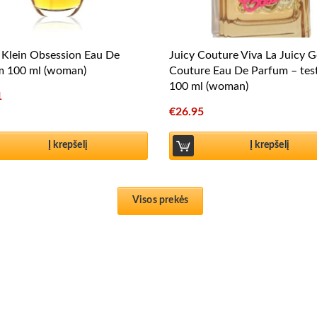
 Klein Obsession Eau De
Juicy Couture Viva La Juicy G
m 100 ml (woman)
Couture Eau De Parfum – tes
100 ml (woman)
1
€
26.95
Į krepšelį
Į krepšelį
Visos prekės