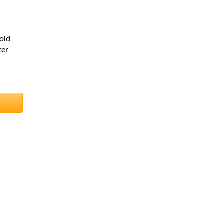
old
ter