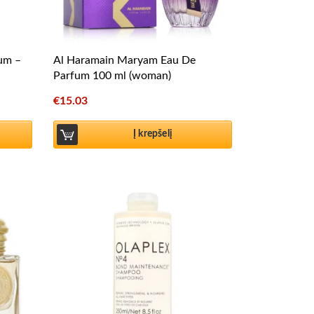
fum –
Al Haramain Maryam Eau De
Parfum 100 ml (woman)
€
15.03
Į krepšelį