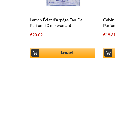
Lanvin Éclat d’Arpège Eau De
Calvin
Parfum 50 ml (woman)
Parfu
€
20.02
€
19.3
Į krepšelį