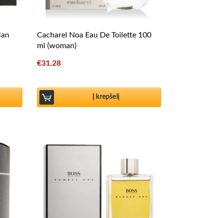
Man
Cacharel Noa Eau De Toilette 100
ml (woman)
€
31.28
Į krepšelį