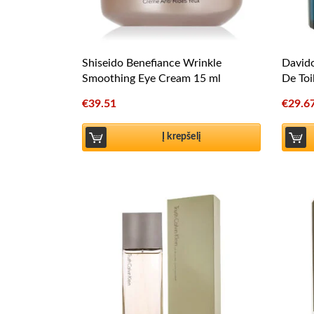
Shiseido Benefiance Wrinkle
Davido
Smoothing Eye Cream 15 ml
De Toi
€
39.51
€
29.6
Į krepšelį