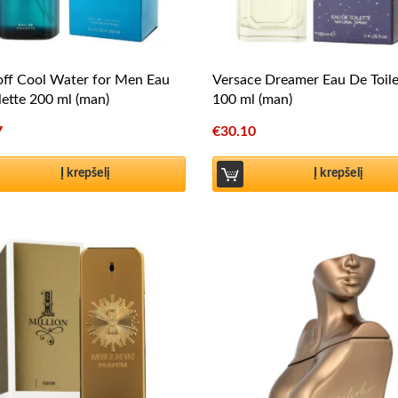
ff Cool Water for Men Eau
Versace Dreamer Eau De Toile
lette 200 ml (man)
100 ml (man)
7
€
30.10
Į krepšelį
Į krepšelį