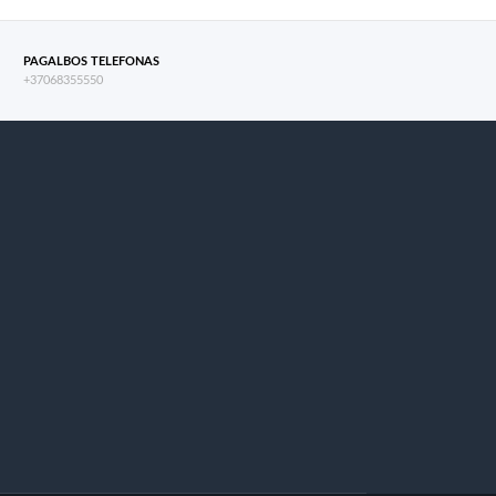
PAGALBOS TELEFONAS
+37068355550
s