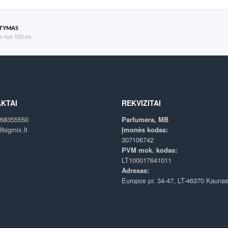
ATYMAS
 nuo 100 eu.
KTAI
REKVIZITAI
68355550
Parfumera, MB
bigmix.lt
Įmonės kodas:
307106742
PVM mok. kodas:
LT100017641011
Adresas:
Europos pr. 34-47, LT-46370 Kauna