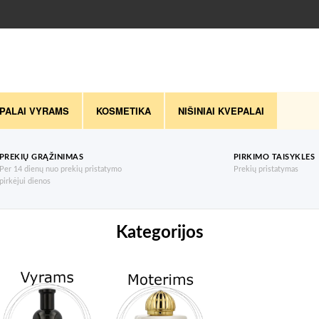
PALAI VYRAMS
KOSMETIKA
NIŠINIAI KVEPALAI
PREKIŲ GRĄŽINIMAS
PIRKIMO TAISYKLES
Per 14 dienų nuo prekių pristatymo
Prekių pristatymas
pirkėjui dienos
Kategorijos