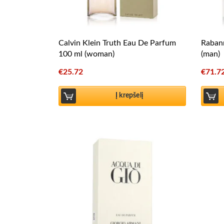
Calvin Klein Truth Eau De Parfum
Rabann
100 ml (woman)
(man)
€
25.72
€
71.7
Į krepšelį