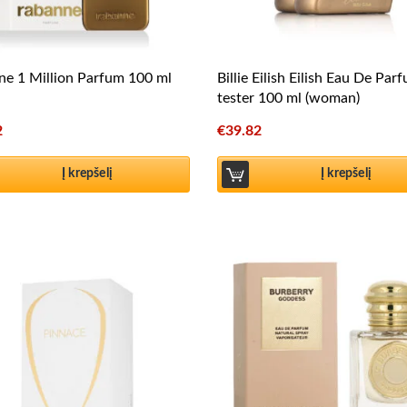
e 1 Million Parfum 100 ml
Billie Eilish Eilish Eau De Par
tester 100 ml (woman)
2
€
39.82
Į krepšelį
Į krepšelį