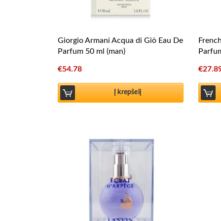
Giorgio Armani Acqua di Giò Eau De
Frenc
Parfum 50 ml (man)
Parfu
€
54.78
€
27.8
Į krepšelį