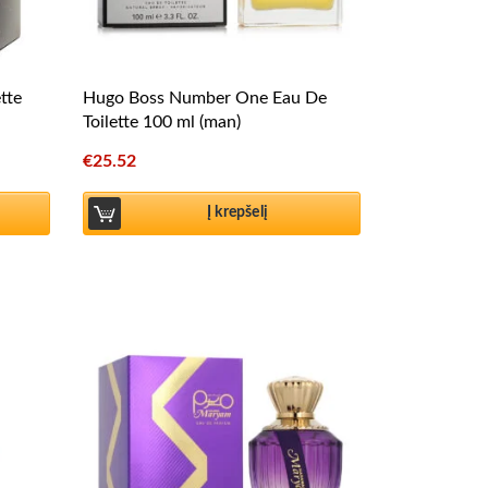
tte
Hugo Boss Number One Eau De
Toilette 100 ml (man)
€
25.52
Į krepšelį