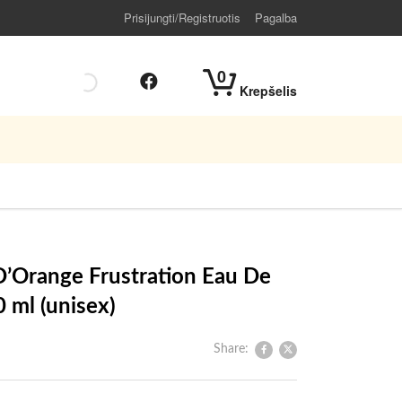
Prisijungti/Registruotis
Pagalba
0
Krepšelis
 D’Orange Frustration Eau De
 ml (unisex)
Share: