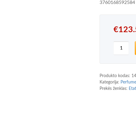
3760168592584
€
123.
produkto
Produkto kodas:
1
Kategorija:
Perfum
Prekės ženklas:
Eta