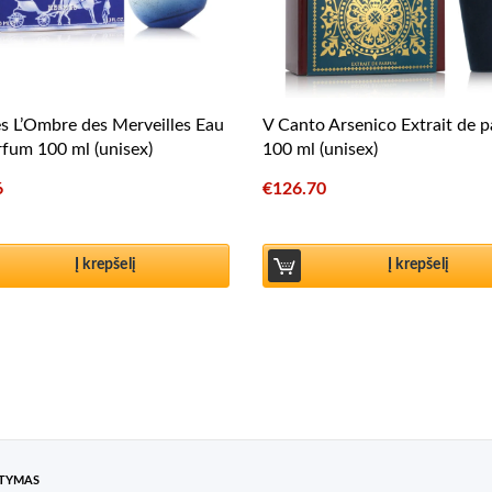
 L’Ombre des Merveilles Eau
V Canto Arsenico Extrait de 
fum 100 ml (unisex)
100 ml (unisex)
6
€
126.70
Į krepšelį
Į krepšelį
ATYMAS