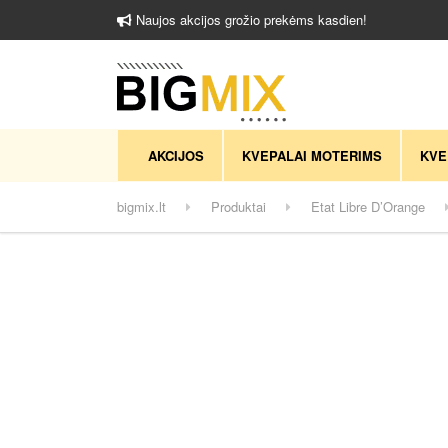
Naujos akcijos grožio prekėms kasdien!
AKCIJOS
KVEPALAI MOTERIMS
KVE
bigmix.lt
Produktai
Etat Libre D’Orange