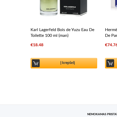
Karl Lagerfeld Bois de Yuzu Eau De
Hermès
Toilette 100 ml (man)
De Par
€
18.48
€
74.7
Į krepšelį
NEMOKAMAS PRIST