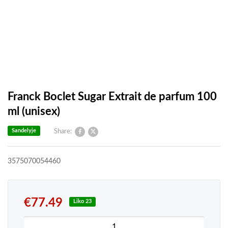
Franck Boclet Sugar Extrait de parfum 100
ml (unisex)
Sandelyje
Share:
3575070054460
€
77.49
Liko 23
produkto kiekis: Franck Boclet Sugar Extrait de pa