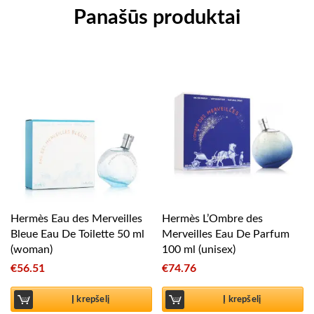
Panašūs produktai
Hermès Eau des Merveilles
Hermès L’Ombre des
Bleue Eau De Toilette 50 ml
Merveilles Eau De Parfum
(woman)
100 ml (unisex)
€
56.51
€
74.76
Į krepšelį
Į krepšelį