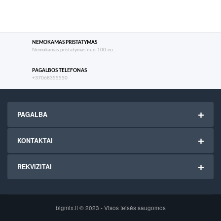
NEMOKAMAS PRISTATYMAS
Nemokamas pristatymas nuo 100 eu.
PAGALBOS TELEFONAS
+37068355550
PAGALBA
KONTAKTAI
REKVIZITAI
bigmix.lt © 2023 - Visos teisės saugomos