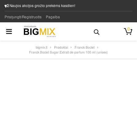
Naujos akcijos grožio prekėms kasdien!
Prisijungti/Registruotis
Pagalba
0
bigmix.lt
Produktai
Franck Boclet
Franck Boclet Sugar Extrait de parfum 100 ml (unisex)