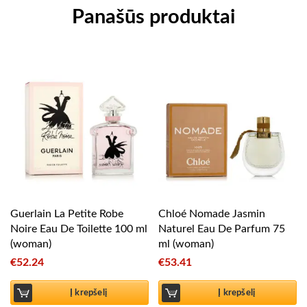
Panašūs produktai
Guerlain La Petite Robe
Chloé Nomade Jasmin
Noire Eau De Toilette 100 ml
Naturel Eau De Parfum 75
(woman)
ml (woman)
€
52.24
€
53.41
Į krepšelį
Į krepšelį