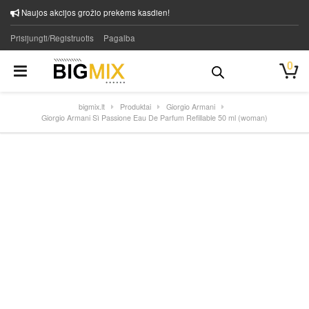
Naujos akcijos grožio prekėms kasdien!
Prisijungti/Registruotis
Pagalba
0
bigmix.lt
Produktai
Giorgio Armani
Giorgio Armani Sì Passione Eau De Parfum Refillable 50 ml (woman)