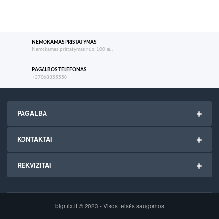
NEMOKAMAS PRISTATYMAS
Nemokamas pristatymas nuo 100 eu.
PAGALBOS TELEFONAS
+37068355550
PAGALBA
KONTAKTAI
REKVIZITAI
bigmix.lt © 2023 - Visos teisės saugomos