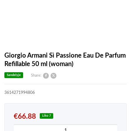
Giorgio Armani Sì Passione Eau De Parfum
Refillable 50 ml (woman)
Sandelyje
Share:
3614271994806
€
66.88
Liko 7
produkto kiekis: Giorgio Armani Sì Passione Eau D